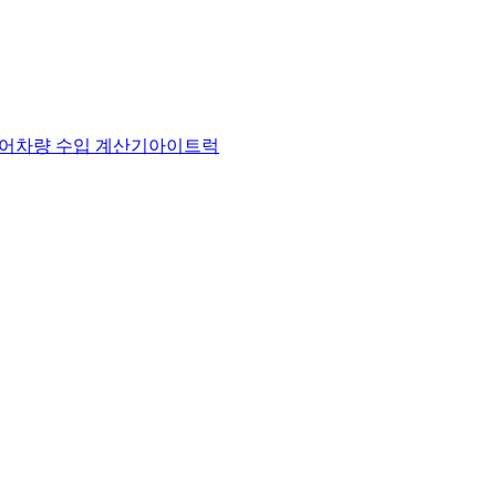
어
차량 수입 계산기
아이트럭