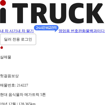
내 차 사기
내 차 팔기
영업용 번호판
화물백과
미디
딜러 전용 로그인
실매물
헛걸음보상
매물번호: 214227
현대 음식물차 메가트럭 5톤
19년 12월 | 128,365km