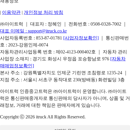
채용정보
|
이용약관
|
개인정보 처리 방침
㈜아이트럭 ｜ 대표자 : 정혜인 ｜ 전화번호 :
0508-0328-7002
｜
대표 이메일 :
support@itruck.co.kr
사업자등록번호 : 853-87-01781
[사업자정보확인]
｜ 통신판매번
호 : 2023-강원인제-0074
자동차관리사업등록 번호 : 제02-4123-000402호 ｜ 자동차 관리
사업장 소재지 : 경기도 화성시 우정읍 포승항남로 976
[자동차
매매업정보확인]
본사 주소 : 강원특별자치도 인제군 기린면 조침령로 1235-24 ｜
지점 주소 : 서울시 서초구 동작대로 230(방배동) 화련빌딩 3층
아이트럭 인증중고트럭은 ㈜아이트럭이 운영합니다. ㈜아이트
럭은 통신판매중개자로 통신판매의 당사자가 아니며, 상품 및 거
래정보, 거래에 대한 책임은 판매자에게 있습니다.
Copyright ⓒ 2026 itruck All Rights Reserved.