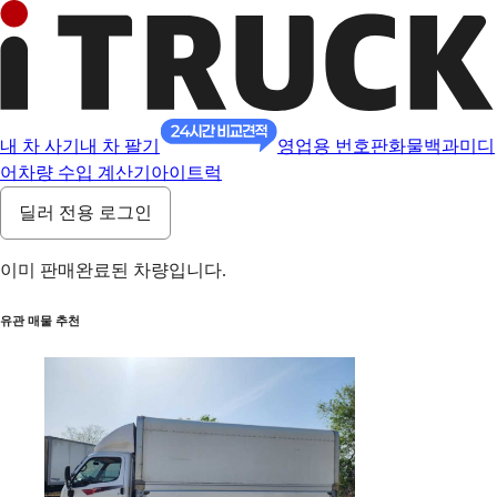
내 차 사기
내 차 팔기
영업용 번호판
화물백과
미디
어
차량 수입 계산기
아이트럭
딜러 전용 로그인
이미 판매완료된 차량입니다.
유관 매물 추천