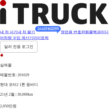
내 차 사기
내 차 팔기
영업용 번호판
화물백과
미디
어
차량 수입 계산기
아이트럭
딜러 전용 로그인
실매물
매물번호: 201029
현대 포터2 1톤 윙바디
21년 2월 | 30,000km
2,050만원