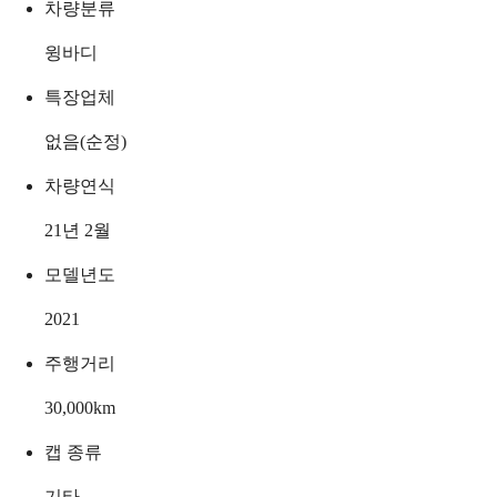
차량분류
윙바디
특장업체
없음(순정)
차량연식
21년 2월
모델년도
2021
주행거리
30,000
km
캡 종류
기타