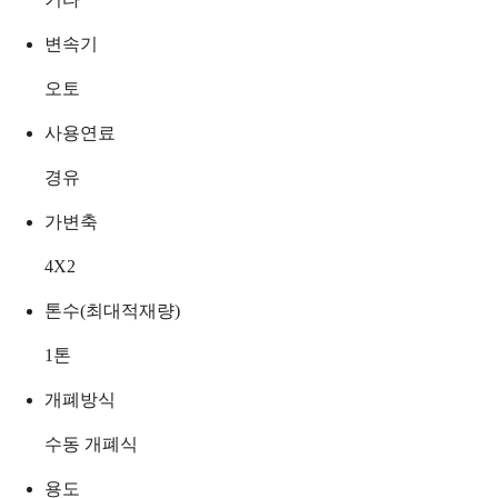
변속기
오토
사용연료
경유
가변축
4X2
톤수(최대적재량)
1
톤
개폐방식
수동 개폐식
용도