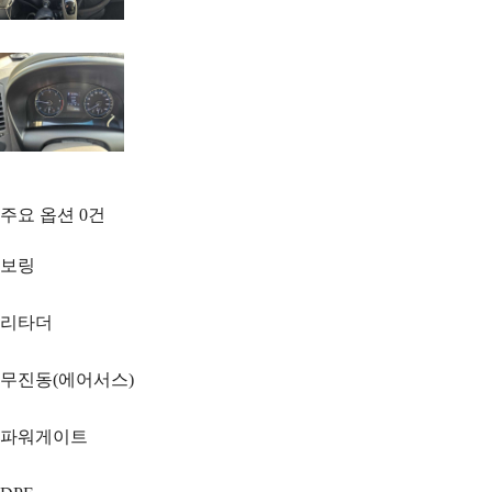
주요 옵션
0
건
보링
리타더
무진동(에어서스)
파워게이트