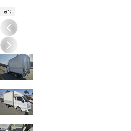
1
/
10
공유