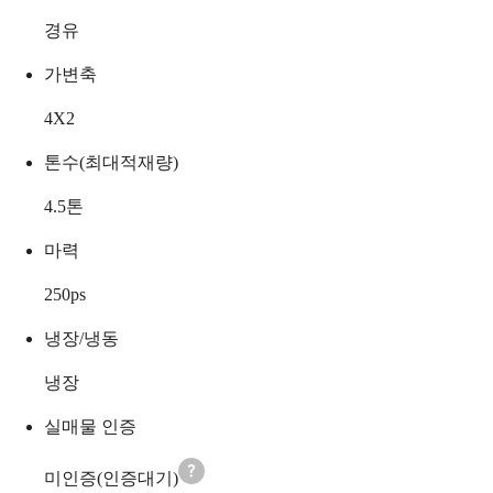
경유
가변축
4X2
톤수(최대적재량)
4.5
톤
마력
250
ps
냉장/냉동
냉장
실매물 인증
미인증(인증대기)