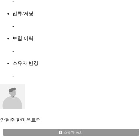
-
압류/저당
-
보험 이력
-
소유자 변경
-
안현준
한마음트럭
소유자 동의