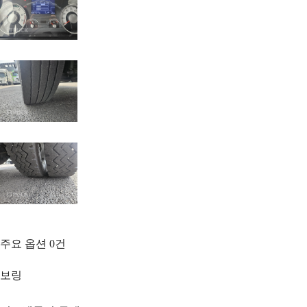
주요 옵션
0
건
보링