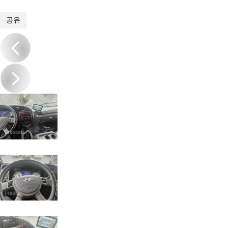
1
/
20
공유