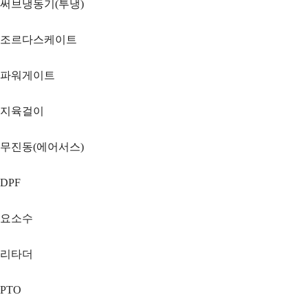
써브냉동기(투냉)
조르다스케이트
파워게이트
지육걸이
무진동(에어서스)
DPF
요소수
리타더
PTO