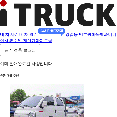
내 차 사기
내 차 팔기
영업용 번호판
화물백과
미디
어
차량 수입 계산기
아이트럭
딜러 전용 로그인
이미 판매완료된 차량입니다.
유관 매물 추천