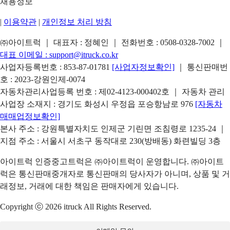
채용정보
|
이용약관
|
개인정보 처리 방침
㈜아이트럭 ｜ 대표자 : 정혜인 ｜ 전화번호 :
0508-0328-7002
｜
대표 이메일 :
support@itruck.co.kr
사업자등록번호 : 853-87-01781
[사업자정보확인]
｜ 통신판매번
호 : 2023-강원인제-0074
자동차관리사업등록 번호 : 제02-4123-000402호 ｜ 자동차 관리
사업장 소재지 : 경기도 화성시 우정읍 포승항남로 976
[자동차
매매업정보확인]
본사 주소 : 강원특별자치도 인제군 기린면 조침령로 1235-24 ｜
지점 주소 : 서울시 서초구 동작대로 230(방배동) 화련빌딩 3층
아이트럭 인증중고트럭은 ㈜아이트럭이 운영합니다. ㈜아이트
럭은 통신판매중개자로 통신판매의 당사자가 아니며, 상품 및 거
래정보, 거래에 대한 책임은 판매자에게 있습니다.
Copyright ⓒ 2026 itruck All Rights Reserved.