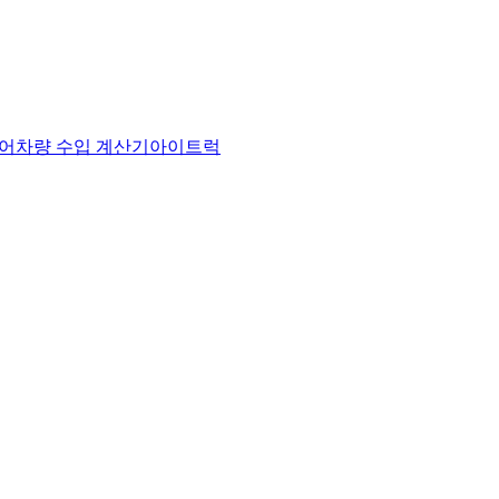
어
차량 수입 계산기
아이트럭