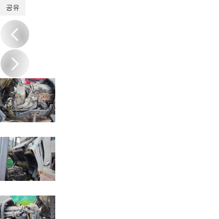
1
/
18
공유