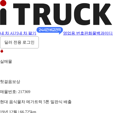
내 차 사기
내 차 팔기
영업용 번호판
화물백과
미디
딜러 전용 로그인
실매물
헛걸음보상
매물번호: 217369
현대 음식물차 메가트럭 5톤 밀판식 배출
19년 12월 | 66,725km