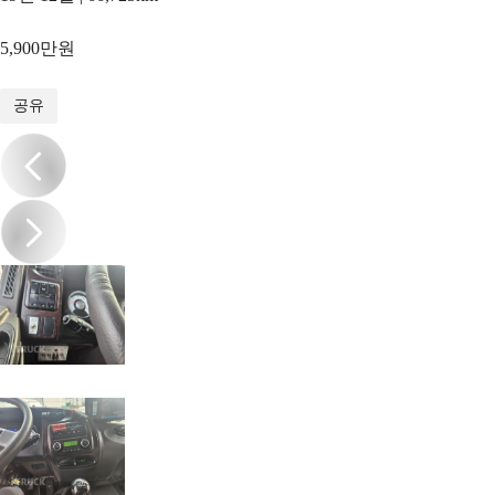
5,900만원
1
/
16
공유