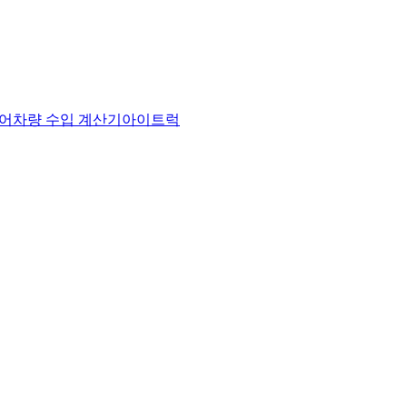
어
차량 수입 계산기
아이트럭