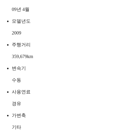
09년 4월
모델년도
2009
주행거리
359,679
km
변속기
수동
사용연료
경유
가변축
기타