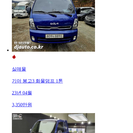
실매물
기아 봉고3 화물덤프 1톤
23년 04월
3,350만원