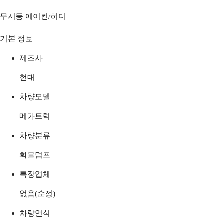
무시동 에어컨/히터
기본 정보
제조사
현대
차량모델
메가트럭
차량분류
화물덤프
특장업체
없음(순정)
차량연식