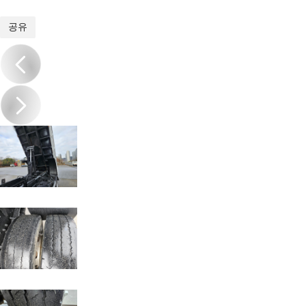
1
/
13
공유