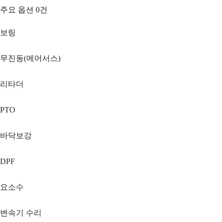
주요 옵션
0
건
보링
무진동(에어서스)
리타더
PTO
바닥보강
DPF
요소수
변속기 수리