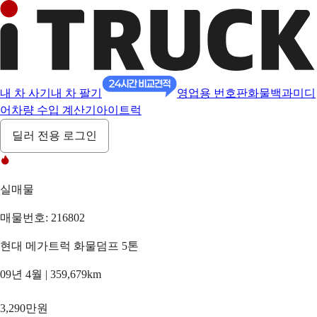
내 차 사기
내 차 팔기
영업용 번호판
화물백과
미디
어
차량 수입 계산기
아이트럭
딜러 전용 로그인
실매물
매물번호: 216802
현대 메가트럭 화물덤프 5톤
09년 4월 | 359,679km
3,290만원