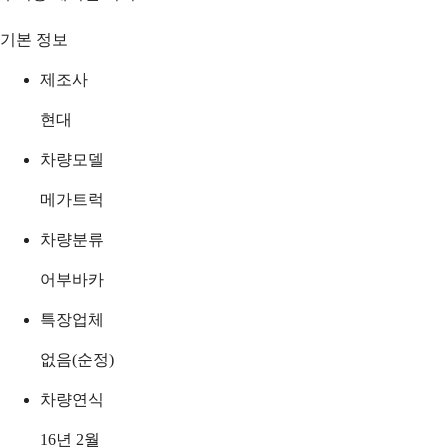
기본 정보
제조사
현대
차량모델
메가트럭
차량분류
어부바카
특장업체
없음(순정)
차량연식
16년 2월