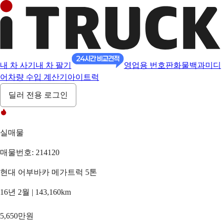
내 차 사기
내 차 팔기
영업용 번호판
화물백과
미디
어
차량 수입 계산기
아이트럭
딜러 전용 로그인
실매물
매물번호: 214120
현대 어부바카 메가트럭 5톤
16년 2월 | 143,160km
5,650만원