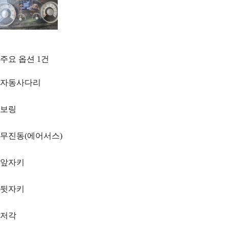
주요 옵션
1
건
자동사다리
보링
무진동(에어서스)
앞자키
뒷자키
저각