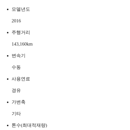
모델년도
2016
주행거리
143,160
km
변속기
수동
사용연료
경유
가변축
기타
톤수(최대적재량)