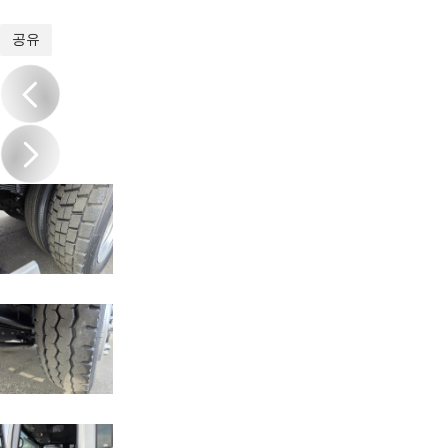
1
/
19
공유