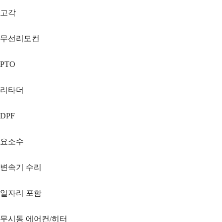
고각
무선리모컨
PTO
리타더
DPF
요소수
변속기 수리
일자리 포함
무시동 에어컨/히터