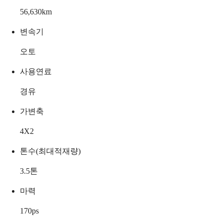
56,630
km
변속기
오토
사용연료
경유
가변축
4X2
톤수(최대적재량)
3.5
톤
마력
170
ps