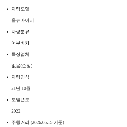
차량모델
올뉴마이티
차량분류
어부바카
특장업체
없음(순정)
차량연식
21년 10월
모델년도
2022
주행거리 (2026.05.15 기준)