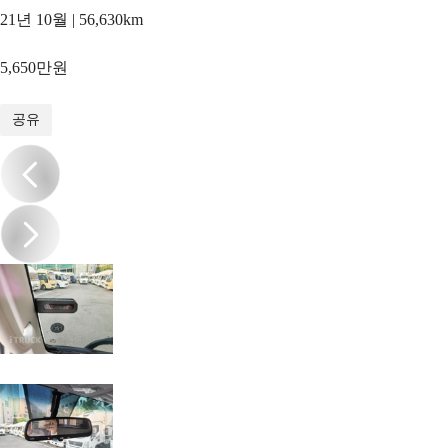
21년 10월 | 56,630km
5,650만원
1
/
20
공유