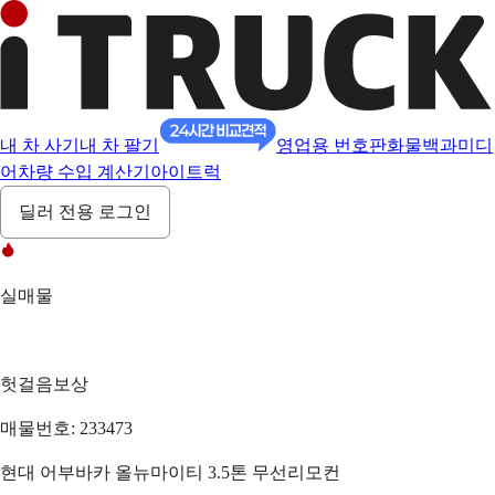
내 차 사기
내 차 팔기
영업용 번호판
화물백과
미디
어
차량 수입 계산기
아이트럭
딜러 전용 로그인
실매물
헛걸음보상
매물번호: 233473
현대 어부바카 올뉴마이티 3.5톤 무선리모컨