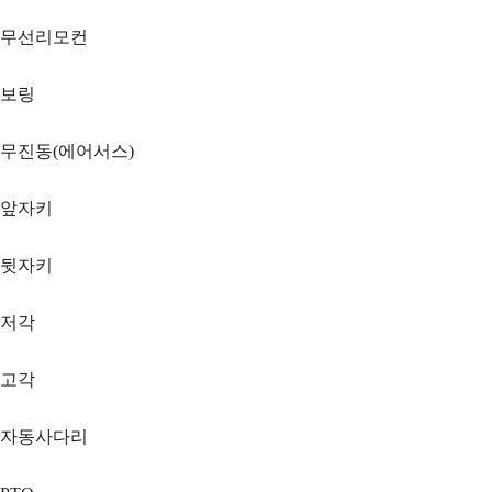
무선리모컨
보링
무진동(에어서스)
앞자키
뒷자키
저각
고각
자동사다리