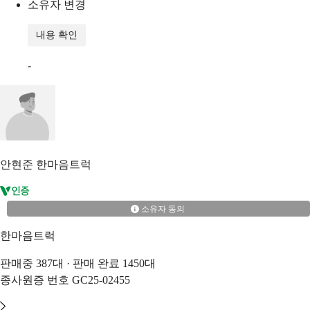
소유자 변경
내용 확인
-
안현준
한마음트럭
소유자 동의
한마음트럭
판매중
387
대 · 판매 완료
1450
대
종사원증 번호
GC25-02455