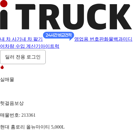
내 차 사기
내 차 팔기
영업용 번호판
화물백과
미디
어
차량 수입 계산기
아이트럭
딜러 전용 로그인
실매물
헛걸음보상
매물번호: 213361
현대 홈로리 올뉴마이티 5,000L