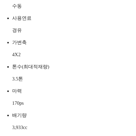
수동
사용연료
경유
가변축
4X2
톤수(최대적재량)
3.5
톤
마력
170
ps
배기량
3,933
cc