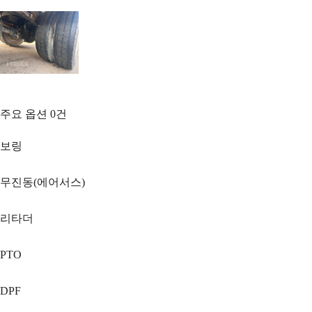
주요 옵션
0
건
보링
무진동(에어서스)
리타더
PTO
DPF