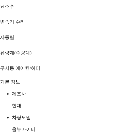
요소수
변속기 수리
자동릴
유량계(수량계)
무시동 에어컨/히터
기본 정보
제조사
현대
차량모델
올뉴마이티