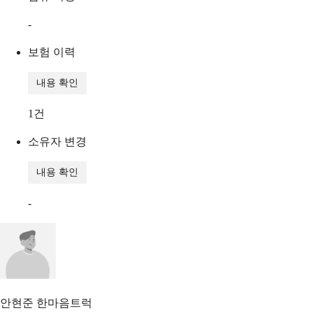
-
보험 이력
내용 확인
1
건
소유자 변경
내용 확인
-
안현준
한마음트럭