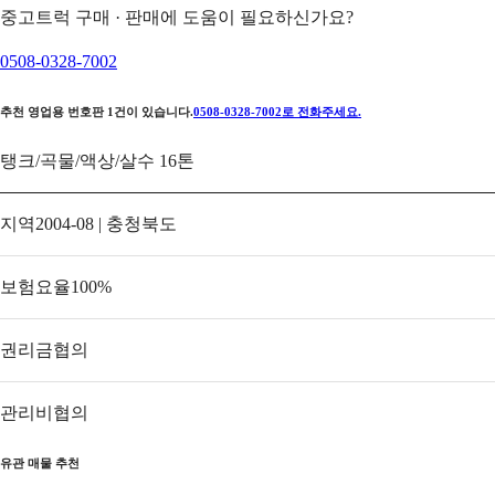
중고트럭 구매 · 판매에 도움이 필요하신가요?
0508-0328-7002
추천 영업용 번호판
1
건이 있습니다.
0508-0328-7002
로 전화주세요.
탱크/곡물/액상/살수 16톤
지역
2004-08 | 충청북도
보험요율
100
%
권리금
협의
관리비
협의
유관 매물 추천