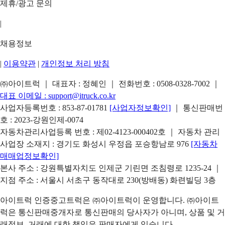
제휴/광고 문의
|
채용정보
|
이용약관
|
개인정보 처리 방침
㈜아이트럭 ｜ 대표자 : 정혜인 ｜ 전화번호 :
0508-0328-7002
｜
대표 이메일 :
support@itruck.co.kr
사업자등록번호 : 853-87-01781
[사업자정보확인]
｜ 통신판매번
호 : 2023-강원인제-0074
자동차관리사업등록 번호 : 제02-4123-000402호 ｜ 자동차 관리
사업장 소재지 : 경기도 화성시 우정읍 포승항남로 976
[자동차
매매업정보확인]
본사 주소 : 강원특별자치도 인제군 기린면 조침령로 1235-24 ｜
지점 주소 : 서울시 서초구 동작대로 230(방배동) 화련빌딩 3층
아이트럭 인증중고트럭은 ㈜아이트럭이 운영합니다. ㈜아이트
럭은 통신판매중개자로 통신판매의 당사자가 아니며, 상품 및 거
래정보, 거래에 대한 책임은 판매자에게 있습니다.