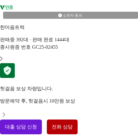
소유자 동의
한마음트럭
판매중
392
대 · 판매 완료
1444
대
종사원증 번호
GC25-02455
헛걸음 보상 차량입니다.
방문예약 후, 헛걸음시 10만원 보상
대출 상담 신청
전화 상담