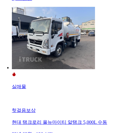
실매물
헛걸음보상
현대 탱크로리 올뉴마이티 알탱크 5,000L 수동