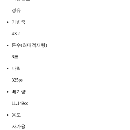
경유
가변축
4X2
톤수(최대적재량)
8
톤
마력
325
ps
배기량
11,149
cc
용도
자가용