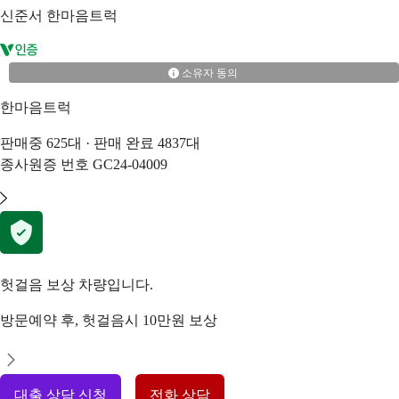
신준서
한마음트럭
소유자 동의
한마음트럭
판매중
625
대 · 판매 완료
4837
대
종사원증 번호
GC24-04009
헛걸음 보상 차량입니다.
방문예약 후, 헛걸음시 10만원 보상
대출 상담 신청
전화 상담