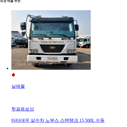
유관 매물 추천
실매물
헛걸음보상
타타대우 살수차 노부스 스텐탱크 15,500L 수동