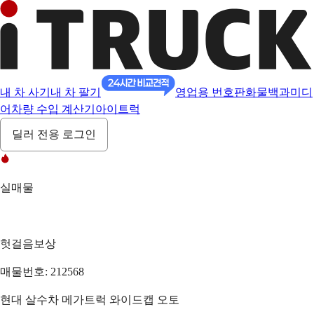
내 차 사기
내 차 팔기
영업용 번호판
화물백과
미디
어
차량 수입 계산기
아이트럭
딜러 전용 로그인
실매물
헛걸음보상
매물번호: 212568
현대 살수차 메가트럭 와이드캡 오토