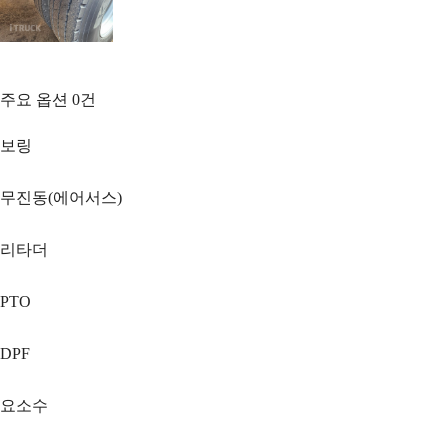
주요 옵션
0
건
보링
무진동(에어서스)
리타더
PTO
DPF
요소수