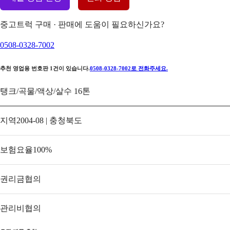
중고트럭 구매 · 판매에 도움이 필요하신가요?
0508-0328-7002
추천 영업용 번호판
1
건이 있습니다.
0508-0328-7002
로 전화주세요.
탱크/곡물/액상/살수 16톤
지역
2004-08 | 충청북도
보험요율
100
%
권리금
협의
관리비
협의