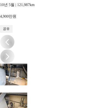
10년 5월 | 121,987km
4,900만원
1
/
13
공유