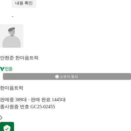
내용 확인
-
안현준
한마음트럭
소유자 동의
한마음트럭
판매중
389
대 · 판매 완료
1445
대
종사원증 번호
GC25-02455