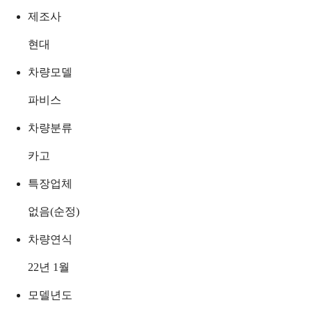
제조사
현대
차량모델
파비스
차량분류
카고
특장업체
없음(순정)
차량연식
22년 1월
모델년도