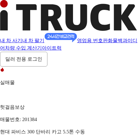
내 차 사기
내 차 팔기
영업용 번호판
화물백과
미디
어
차량 수입 계산기
아이트럭
딜러 전용 로그인
실매물
헛걸음보상
매물번호: 201384
현대 파비스 300 단바리 카고 5.5톤 수동