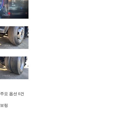
주요 옵션
0
건
보링