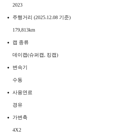
2023
주행거리 (2025.12.08 기준)
179,813
km
캡 종류
데이캡(슈퍼캡, 킹캡)
변속기
수동
사용연료
경유
가변축
4X2