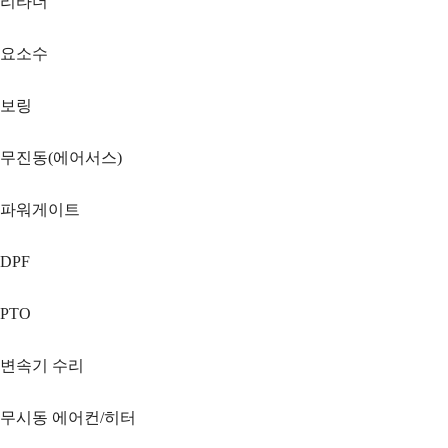
리타더
요소수
보링
무진동(에어서스)
파워게이트
DPF
PTO
변속기 수리
무시동 에어컨/히터