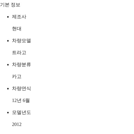
기본 정보
제조사
현대
차량모델
트라고
차량분류
카고
차량연식
12년 6월
모델년도
2012