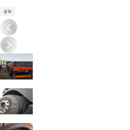
1
/
9
공유