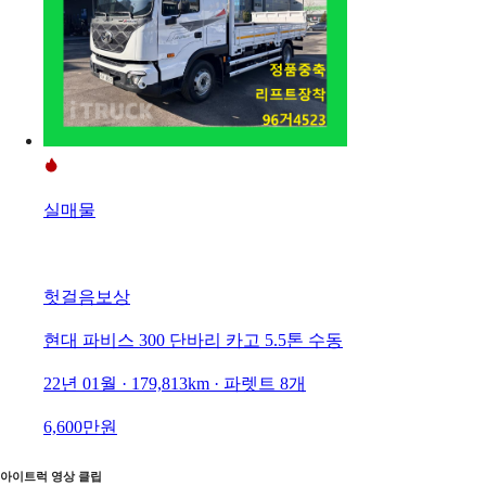
실매물
헛걸음보상
현대 파비스 300 단바리 카고 5.5톤 수동
22년 01월 · 179,813km · 파렛트 8개
6,600만원
아이트럭 영상 클립