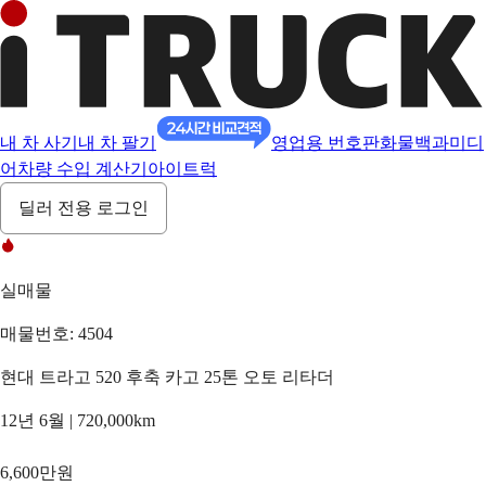
내 차 사기
내 차 팔기
영업용 번호판
화물백과
미디
어
차량 수입 계산기
아이트럭
딜러 전용 로그인
실매물
매물번호: 4504
현대 트라고 520 후축 카고 25톤 오토 리타더
12년 6월 | 720,000km
6,600만원