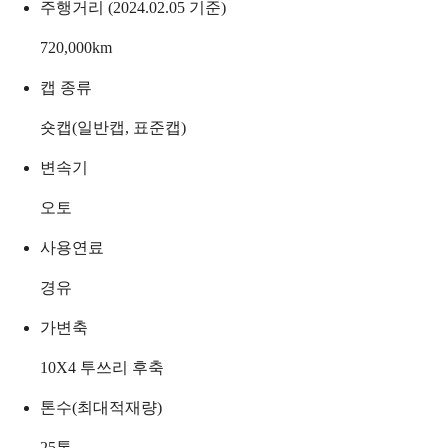
주행거리 (2024.02.05 기준)
720,000
km
캡 종류
숏캡(일반캡, 표준캡)
변속기
오토
사용연료
경유
가변축
10X4 투쓰리 후축
톤수(최대적재량)
25
톤