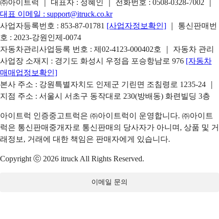
㈜아이트럭 ｜ 대표자 : 정혜인 ｜ 전화번호 :
0508-0328-7002
｜
대표 이메일 :
support@itruck.co.kr
사업자등록번호 : 853-87-01781
[사업자정보확인]
｜ 통신판매번
호 : 2023-강원인제-0074
자동차관리사업등록 번호 : 제02-4123-000402호 ｜ 자동차 관리
사업장 소재지 : 경기도 화성시 우정읍 포승항남로 976
[자동차
매매업정보확인]
본사 주소 : 강원특별자치도 인제군 기린면 조침령로 1235-24 ｜
지점 주소 : 서울시 서초구 동작대로 230(방배동) 화련빌딩 3층
아이트럭 인증중고트럭은 ㈜아이트럭이 운영합니다. ㈜아이트
럭은 통신판매중개자로 통신판매의 당사자가 아니며, 상품 및 거
래정보, 거래에 대한 책임은 판매자에게 있습니다.
Copyright ⓒ 2026 itruck All Rights Reserved.
이메일 문의