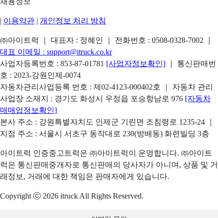
채용정보
|
이용약관
|
개인정보 처리 방침
㈜아이트럭 ｜ 대표자 : 정혜인 ｜ 전화번호 :
0508-0328-7002
｜
대표 이메일 :
support@itruck.co.kr
사업자등록번호 : 853-87-01781
[사업자정보확인]
｜ 통신판매번
호 : 2023-강원인제-0074
자동차관리사업등록 번호 : 제02-4123-000402호 ｜ 자동차 관리
사업장 소재지 : 경기도 화성시 우정읍 포승항남로 976
[자동차
매매업정보확인]
본사 주소 : 강원특별자치도 인제군 기린면 조침령로 1235-24 ｜
지점 주소 : 서울시 서초구 동작대로 230(방배동) 화련빌딩 3층
아이트럭 인증중고트럭은 ㈜아이트럭이 운영합니다. ㈜아이트
럭은 통신판매중개자로 통신판매의 당사자가 아니며, 상품 및 거
래정보, 거래에 대한 책임은 판매자에게 있습니다.
Copyright ⓒ 2026 itruck All Rights Reserved.