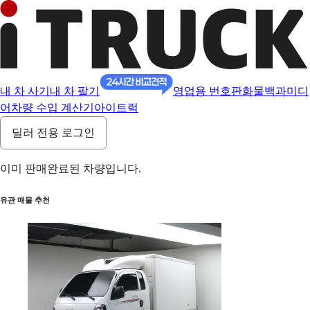
내 차 사기
내 차 팔기
영업용 번호판
화물백과
미디
어
차량 수입 계산기
아이트럭
딜러 전용 로그인
이미 판매완료된 차량입니다.
유관 매물 추천