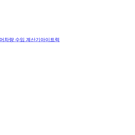
어
차량 수입 계산기
아이트럭