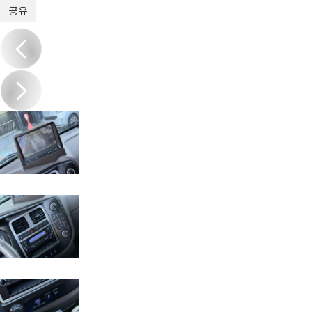
1
/
19
공유