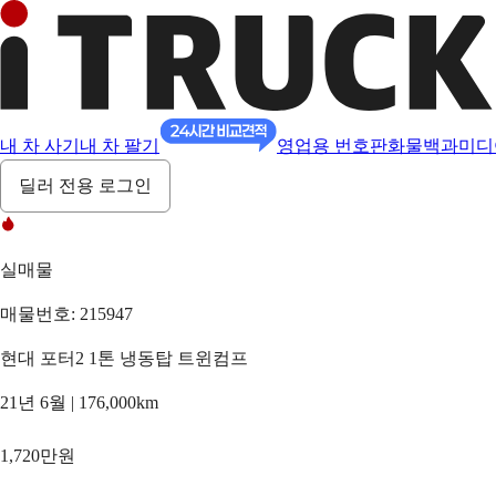
내 차 사기
내 차 팔기
영업용 번호판
화물백과
미디
딜러 전용 로그인
실매물
매물번호: 215947
현대 포터2 1톤 냉동탑 트윈컴프
21년 6월 | 176,000km
1,720만원