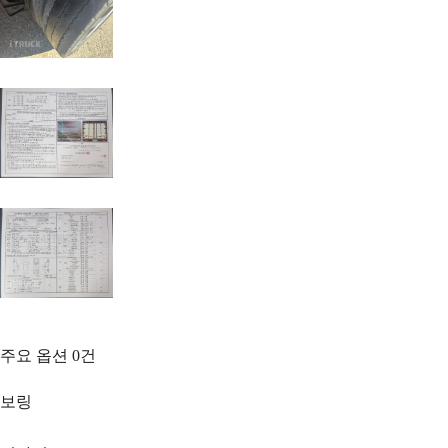
주요 옵션
0
건
보링