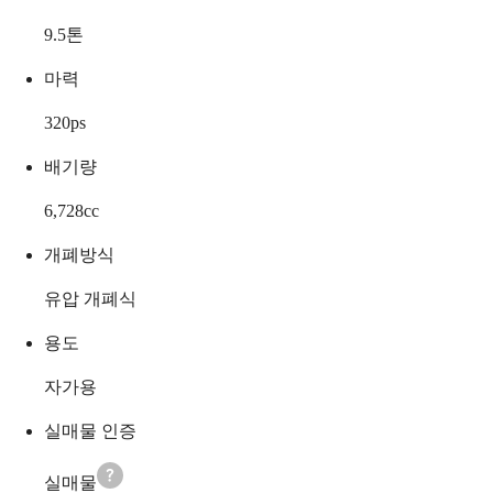
9.5
톤
마력
320
ps
배기량
6,728
cc
개폐방식
유압 개폐식
용도
자가용
실매물 인증
실매물