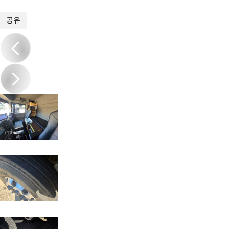
1
/
20
공유