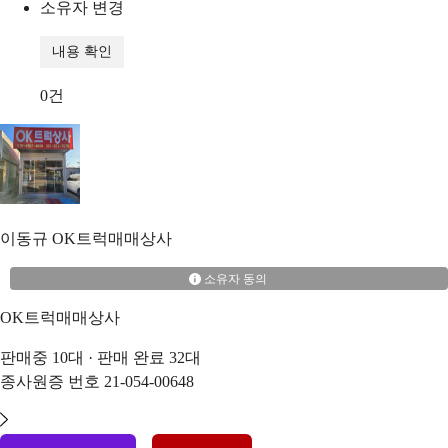
소유자 변경
내용 확인
0
건
이동규
OK트럭매매상사
소유자 동의
OK트럭매매상사
판매중
10
대 · 판매 완료
32
대
종사원증 번호
21-054-00648