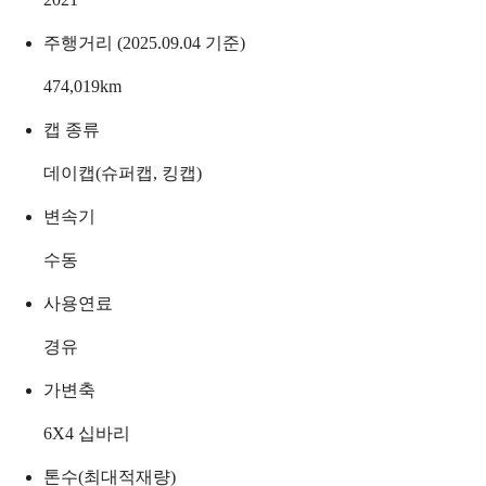
주행거리 (2025.09.04 기준)
474,019
km
캡 종류
데이캡(슈퍼캡, 킹캡)
변속기
수동
사용연료
경유
가변축
6X4 십바리
톤수(최대적재량)