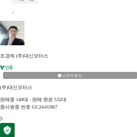
-
조경제
(주)대신모터스
소유자 동의
(주)대신모터스
판매중
149
대 · 판매 완료
532
대
종사원증 번호
GC24-01867