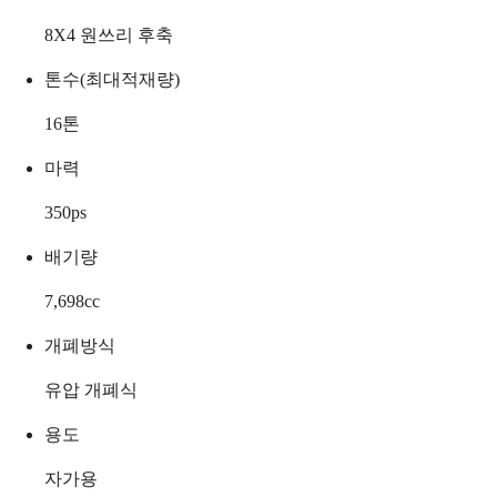
8X4 원쓰리 후축
톤수(최대적재량)
16
톤
마력
350
ps
배기량
7,698
cc
개폐방식
유압 개폐식
용도
자가용