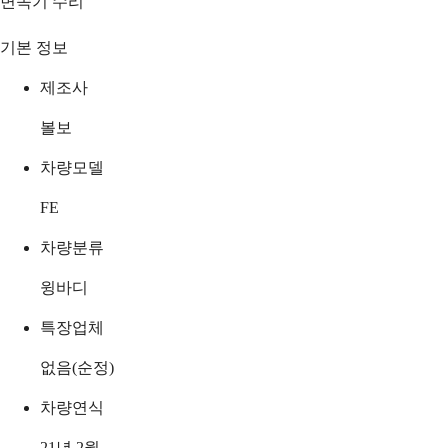
변속기 수리
기본 정보
제조사
볼보
차량모델
FE
차량분류
윙바디
특장업체
없음(순정)
차량연식
21년 2월