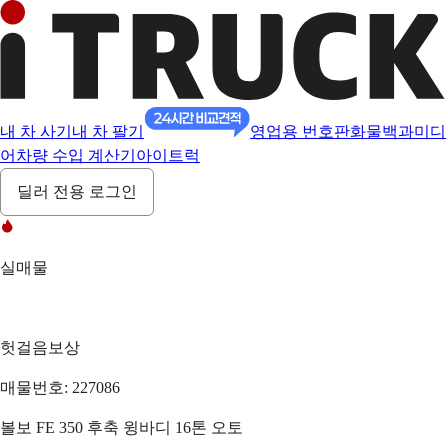
내 차 사기
내 차 팔기
영업용 번호판
화물백과
미디
어
차량 수입 계산기
아이트럭
딜러 전용 로그인
실매물
헛걸음보상
매물번호: 227086
볼보 FE 350 후축 윙바디 16톤 오토