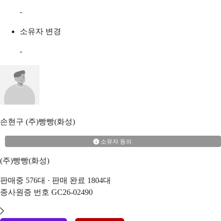
-
소유자 변경
-
손현구
(주)빵빵(화성)
소유자 동의
(주)빵빵(화성)
판매중
576
대 · 판매 완료
1804
대
종사원증 번호
GC26-02490