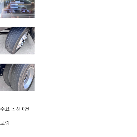
주요 옵션
0
건
보링