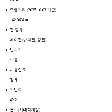
주행거리 (2025.10.03 기준)
142,063
km
캡 종류
데이캡(슈퍼캡, 킹캡)
변속기
수동
사용연료
경유
가변축
4X2
톤수(최대적재량)