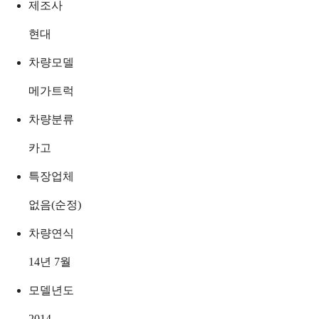
제조사
현대
차량모델
메가트럭
차량분류
카고
특장업체
없음(순정)
차량연식
14년 7월
모델년도
2014