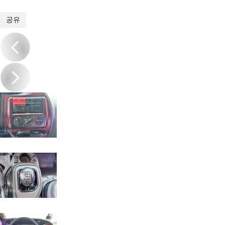
1
/
20
공유