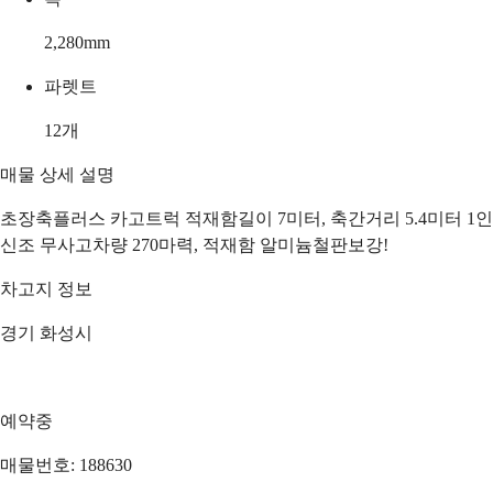
2,280
mm
파렛트
12
개
매물 상세 설명
초장축플러스 카고트럭 적재함길이 7미터, 축간거리 5.4미터 1인
신조 무사고차량 270마력, 적재함 알미늄철판보강!
차고지 정보
경기 화성시
예약중
매물번호: 188630