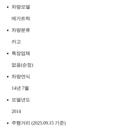
차량모델
메가트럭
차량분류
카고
특장업체
없음(순정)
차량연식
14년 7월
모델년도
2014
주행거리 (2025.09.15 기준)