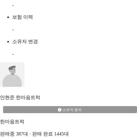
-
보험 이력
-
소유자 변경
-
안현준
한마음트럭
소유자 동의
한마음트럭
판매중
387
대 · 판매 완료
1445
대