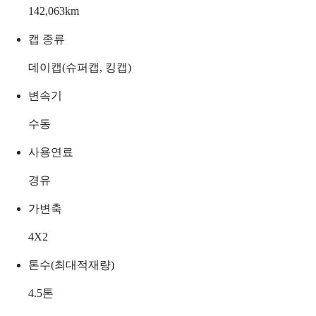
142,063
km
캡 종류
데이캡(슈퍼캡, 킹캡)
변속기
수동
사용연료
경유
가변축
4X2
톤수(최대적재량)
4.5
톤