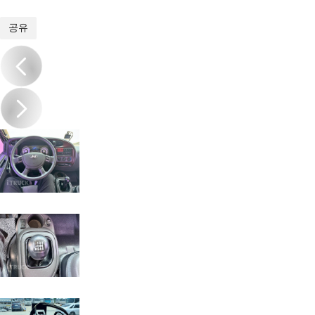
1
/
16
공유