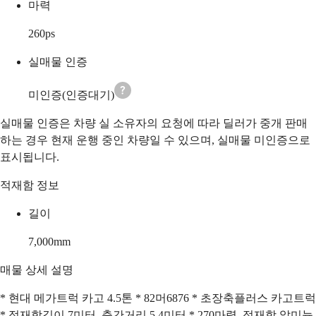
마력
260
ps
실매물 인증
미인증(인증대기)
실매물 인증은 차량 실 소유자의 요청에 따라 딜러가 중개 판매
하는 경우 현재 운행 중인 차량일 수 있으며, 실매물 미인증으로
표시됩니다.
적재함 정보
길이
7,000
mm
매물 상세 설명
* 현대 메가트럭 카고 4.5톤 * 82머6876 * 초장축플러스 카고트럭
* 적재함길이 7미터, 축간거리 5.4미터 * 270마력, 적재함 알미늄