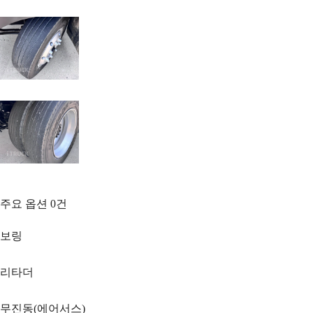
주요 옵션
0
건
보링
리타더
무진동(에어서스)