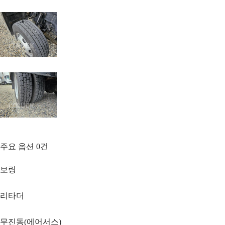
주요 옵션
0
건
보링
리타더
무진동(에어서스)