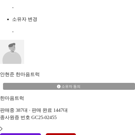
-
소유자 변경
-
안현준
한마음트럭
소유자 동의
한마음트럭
판매중
387
대 · 판매 완료
1447
대
종사원증 번호
GC25-02455