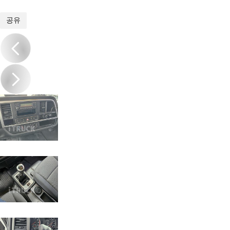
1
/
16
공유