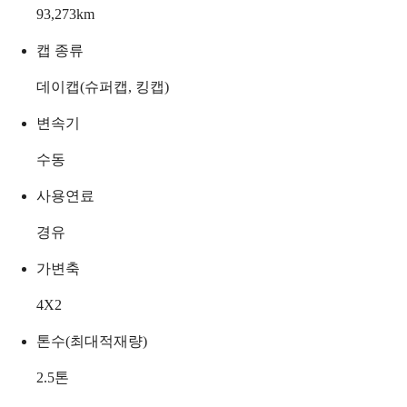
93,273
km
캡 종류
데이캡(슈퍼캡, 킹캡)
변속기
수동
사용연료
경유
가변축
4X2
톤수(최대적재량)
2.5
톤