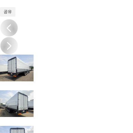
1
/
10
공유