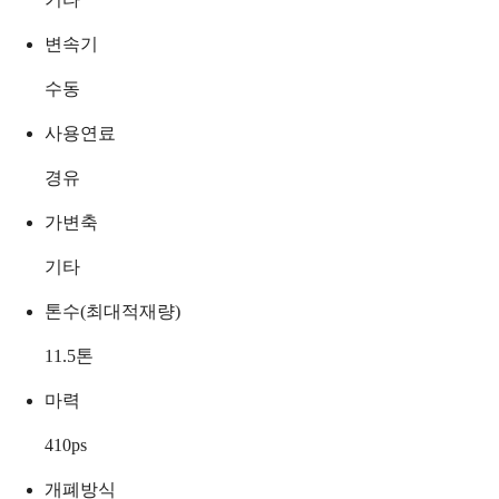
변속기
수동
사용연료
경유
가변축
기타
톤수(최대적재량)
11.5
톤
마력
410
ps
개폐방식