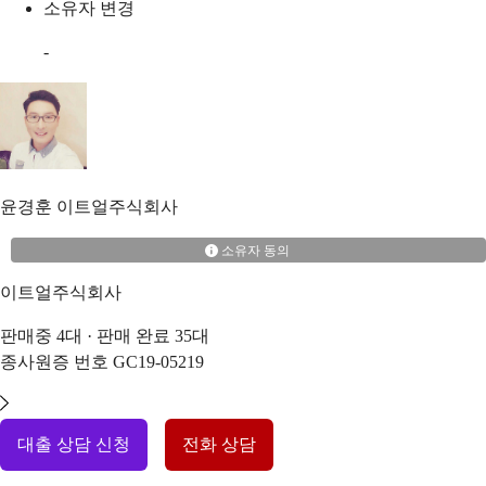
소유자 변경
-
윤경훈
이트얼주식회사
소유자 동의
이트얼주식회사
판매중
4
대 · 판매 완료
35
대
종사원증 번호
GC19-05219
대출 상담 신청
전화 상담