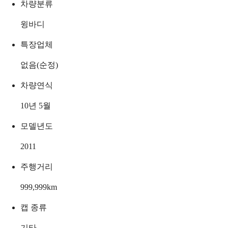
차량분류
윙바디
특장업체
없음(순정)
차량연식
10년 5월
모델년도
2011
주행거리
999,999
km
캡 종류
기타