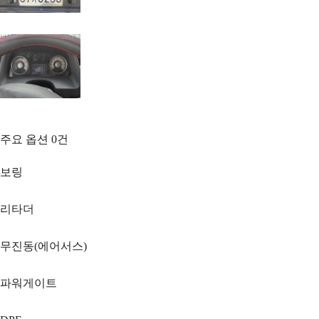
주요 옵션
0
건
보링
리타더
무진동(에어서스)
파워게이트