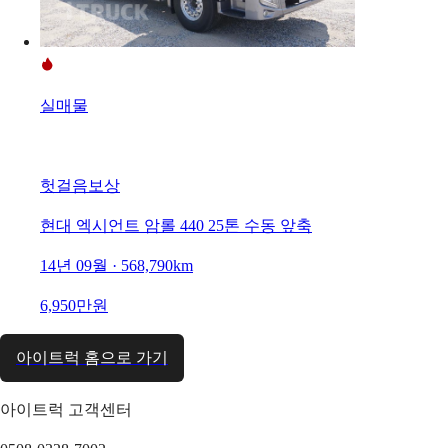
실매물
헛걸음보상
현대 엑시언트 암롤 440 25톤 수동 앞축
14년 09월 · 568,790km
6,950만원
아이트럭 홈으로 가기
아이트럭 고객센터