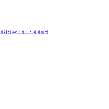
어
차량 수입 계산기
아이트럭