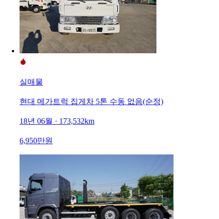
실매물
현대 메가트럭 집게차 5톤 수동 없음(순정)
18년 06월 · 173,532km
6,950만원