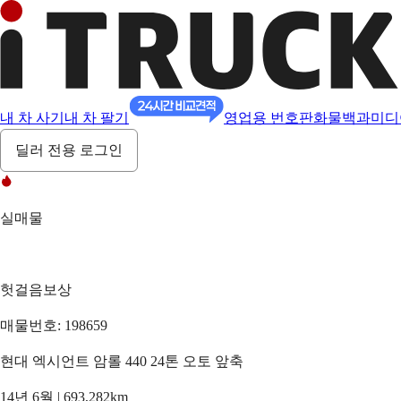
내 차 사기
내 차 팔기
영업용 번호판
화물백과
미디
딜러 전용 로그인
실매물
헛걸음보상
매물번호: 198659
현대 엑시언트 암롤 440 24톤 오토 앞축
14년 6월 | 693,282km