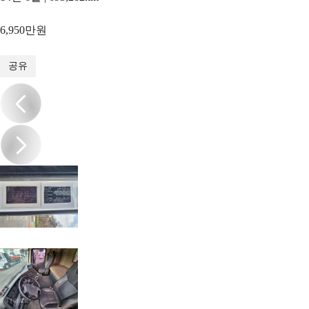
6,950만원
1
/
15
공유