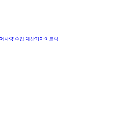
어
차량 수입 계산기
아이트럭