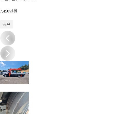
7,450만원
1
/
18
공유