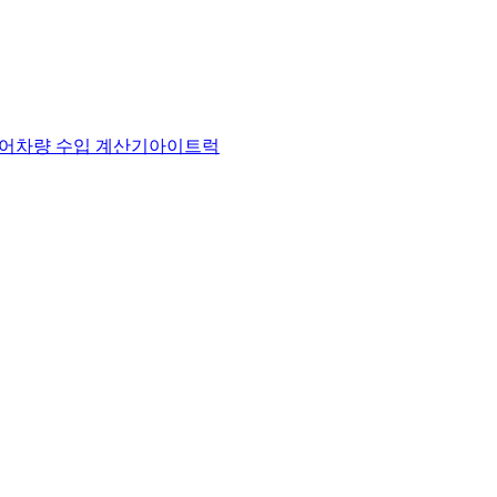
어
차량 수입 계산기
아이트럭