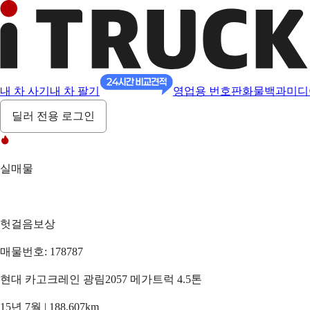
내 차 사기
내 차 팔기
영업용 번호판
화물백과
미디
딜러 전용 로그인
실매물
헛걸음보상
매물번호: 178787
현대 카고크레인 광림2057 메가트럭 4.5톤
15년 7월 | 188,607km