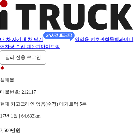
내 차 사기
내 차 팔기
영업용 번호판
화물백과
미디
어
차량 수입 계산기
아이트럭
딜러 전용 로그인
실매물
매물번호: 212117
현대 카고크레인 없음(순정) 메가트럭 5톤
17년 1월 | 64,633km
7,500만원