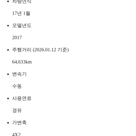
차량연식
17년 1월
모델년도
2017
주행거리 (2026.01.12 기준)
64,633
km
변속기
수동
사용연료
경유
가변축
4X2