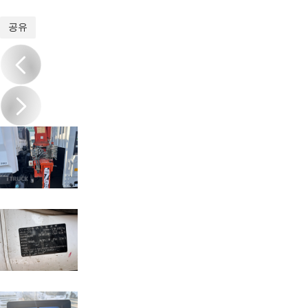
1
/
18
공유