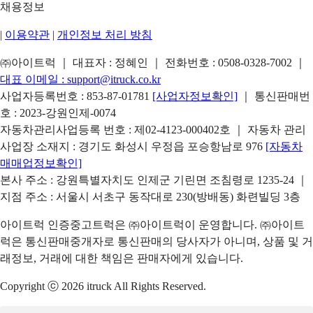
채용정보
|
이용약관
|
개인정보 처리 방침
㈜아이트럭 ｜ 대표자 : 정혜인 ｜ 전화번호 :
0508-0328-7002
｜
대표 이메일 :
support@itruck.co.kr
사업자등록번호 : 853-87-01781
[사업자정보확인]
｜ 통신판매번
호 : 2023-강원인제-0074
자동차관리사업등록 번호 : 제02-4123-000402호 ｜ 자동차 관리
사업장 소재지 : 경기도 화성시 우정읍 포승항남로 976
[자동차
매매업정보확인]
본사 주소 : 강원특별자치도 인제군 기린면 조침령로 1235-24 ｜
지점 주소 : 서울시 서초구 동작대로 230(방배동) 화련빌딩 3층
아이트럭 인증중고트럭은 ㈜아이트럭이 운영합니다. ㈜아이트
럭은 통신판매중개자로 통신판매의 당사자가 아니며, 상품 및 거
래정보, 거래에 대한 책임은 판매자에게 있습니다.
Copyright ⓒ 2026 itruck All Rights Reserved.