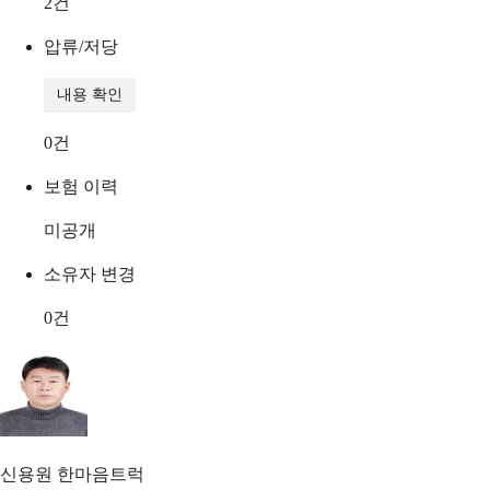
2
건
압류/저당
내용 확인
0
건
보험 이력
미공개
소유자 변경
0
건
신용원
한마음트럭