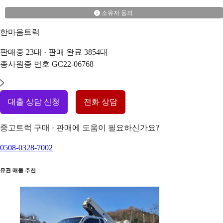
소유자 동의
한마음트럭
판매중
23
대 · 판매 완료
3854
대
종사원증 번호
GC22-06768
대출 상담 신청
전화 상담
중고트럭 구매 · 판매에 도움이 필요하신가요?
0508-0328-7002
유관 매물 추천