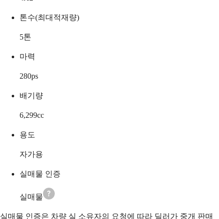
톤수(최대적재량)
5
톤
마력
280
ps
배기량
6,299
cc
용도
자가용
실매물 인증
실매물
실매물 인증은 차량 실 소유자의 요청에 따라 딜러가 중개 판매