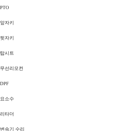
PTO
앞자키
뒷자키
탑시트
무선리모컨
DPF
요소수
리타더
변속기 수리