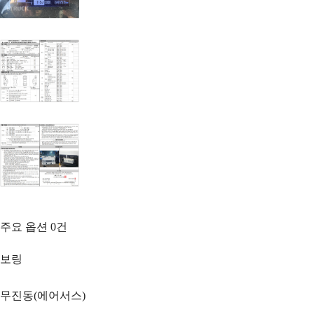
주요 옵션
0
건
보링
무진동(에어서스)