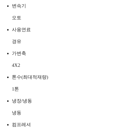
변속기
오토
사용연료
경유
가변축
4X2
톤수(최대적재량)
1
톤
냉장/냉동
냉동
컴프레셔