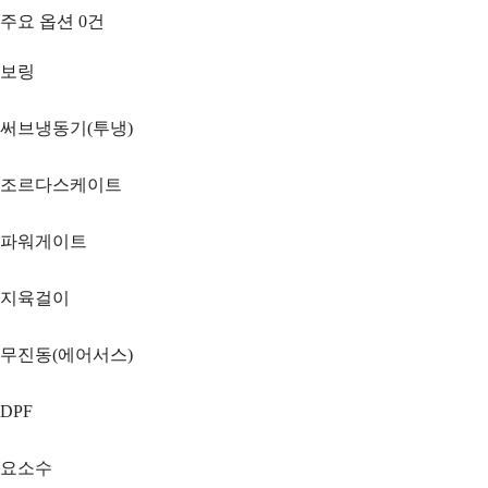
주요 옵션
0
건
보링
써브냉동기(투냉)
조르다스케이트
파워게이트
지육걸이
무진동(에어서스)
DPF
요소수