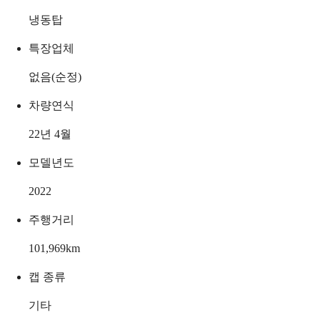
냉동탑
특장업체
없음(순정)
차량연식
22년 4월
모델년도
2022
주행거리
101,969
km
캡 종류
기타