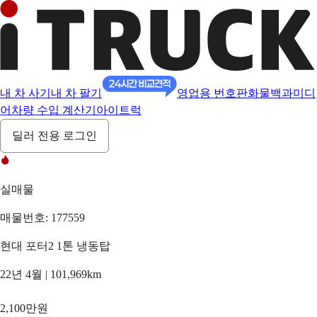
내 차 사기
내 차 팔기
영업용 번호판
화물백과
미디
어
차량 수입 계산기
아이트럭
딜러 전용 로그인
실매물
매물번호: 177559
현대 포터2 1톤 냉동탑
22년 4월 | 101,969km
2,100만원