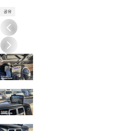
1
/
13
공유