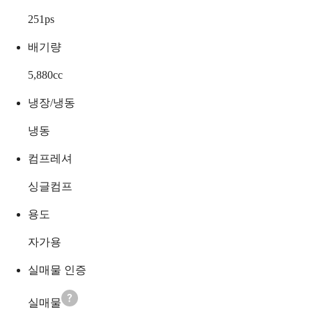
251
ps
배기량
5,880
cc
냉장/냉동
냉동
컴프레셔
싱글컴프
용도
자가용
실매물 인증
실매물