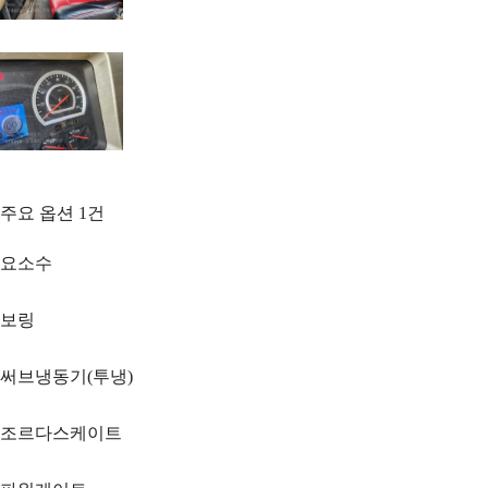
주요 옵션
1
건
요소수
보링
써브냉동기(투냉)
조르다스케이트