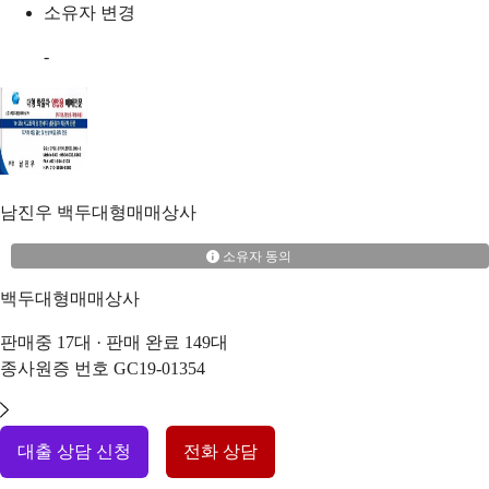
소유자 변경
-
남진우
백두대형매매상사
소유자 동의
백두대형매매상사
판매중
17
대 · 판매 완료
149
대
종사원증 번호
GC19-01354
대출 상담 신청
전화 상담