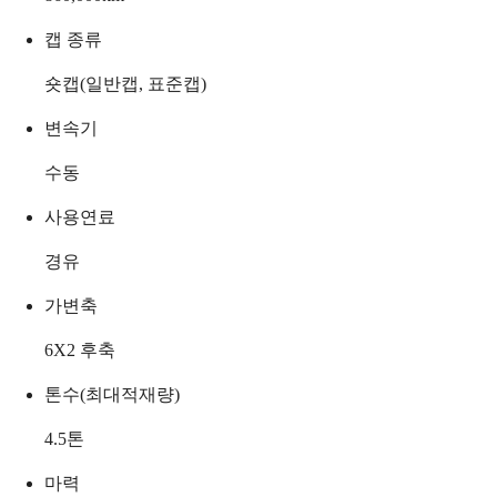
캡 종류
숏캡(일반캡, 표준캡)
변속기
수동
사용연료
경유
가변축
6X2 후축
톤수(최대적재량)
4.5
톤
마력