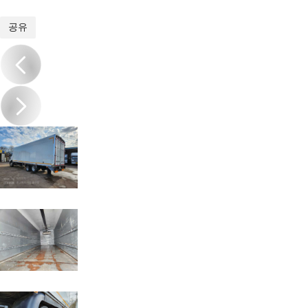
1
/
10
공유