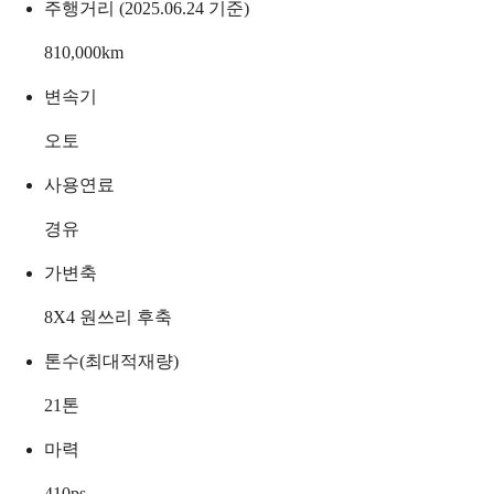
주행거리 (2025.06.24 기준)
810,000
km
변속기
오토
사용연료
경유
가변축
8X4 원쓰리 후축
톤수(최대적재량)
21
톤
마력
410
ps