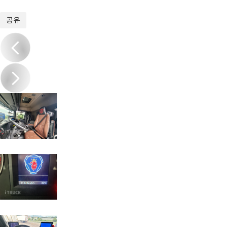
1
/
18
공유