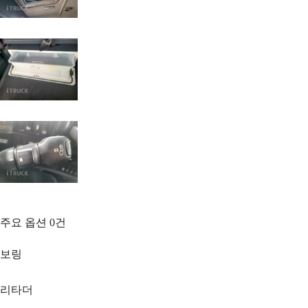
주요 옵션
0
건
보링
리타더