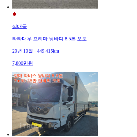
실매물
타타대우 프리마 윙바디 8.5톤 오토
20년 10월 · 449,415km
7,800만원