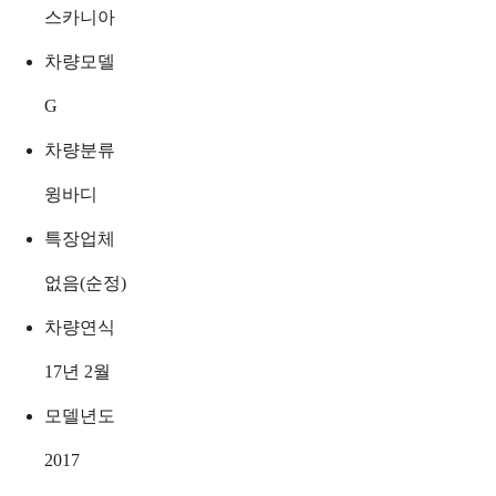
스카니아
차량모델
G
차량분류
윙바디
특장업체
없음(순정)
차량연식
17년 2월
모델년도
2017