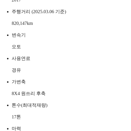
주행거리 (2025.03.06 기준)
820,147
km
변속기
오토
사용연료
경유
가변축
8X4 원쓰리 후축
톤수(최대적재량)
17
톤
마력