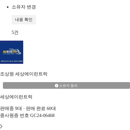
소유자 변경
내용 확인
5
건
조상원
세상에이런트럭
소유자 동의
세상에이런트럭
판매중
9
대 · 판매 완료
60
대
종사원증 번호
GC24-06468