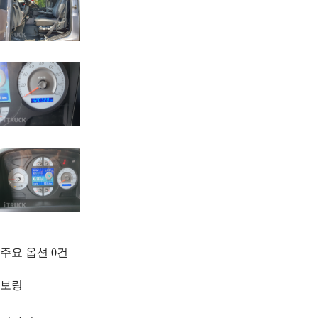
주요 옵션
0
건
보링