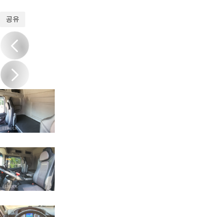
1
/
20
공유