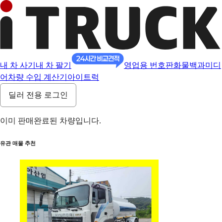
내 차 사기
내 차 팔기
영업용 번호판
화물백과
미디
어
차량 수입 계산기
아이트럭
딜러 전용 로그인
이미 판매완료된 차량입니다.
유관 매물 추천