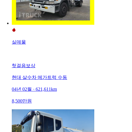
실매물
헛걸음보상
현대 살수차 메가트럭 수동
04년 02월 · 621,611km
8,500만원