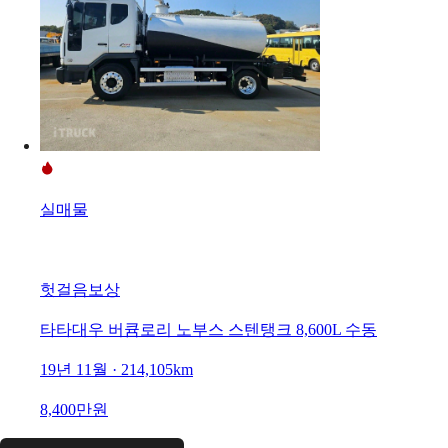
실매물
헛걸음보상
타타대우 버큠로리 노부스 스텐탱크 8,600L 수동
19년 11월 · 214,105km
8,400만원