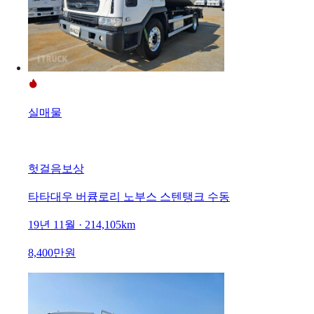
실매물
헛걸음보상
타타대우 버큠로리 노부스 스텐탱크 수동
19년 11월 · 214,105km
8,400만원