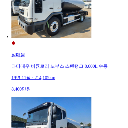
실매물
타타대우 버큠로리 노부스 스텐탱크 8,600L 수동
19년 11월 · 214,105km
8,400만원