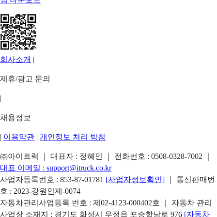
회사소개
|
제휴/광고 문의
|
채용정보
|
이용약관
|
개인정보 처리 방침
㈜아이트럭 ｜ 대표자 : 정혜인 ｜ 전화번호 :
0508-0328-7002
｜
대표 이메일 :
support@itruck.co.kr
사업자등록번호 : 853-87-01781
[사업자정보확인]
｜ 통신판매번
호 : 2023-강원인제-0074
자동차관리사업등록 번호 : 제02-4123-000402호 ｜ 자동차 관리
사업장 소재지 : 경기도 화성시 우정읍 포승항남로 976
[자동차