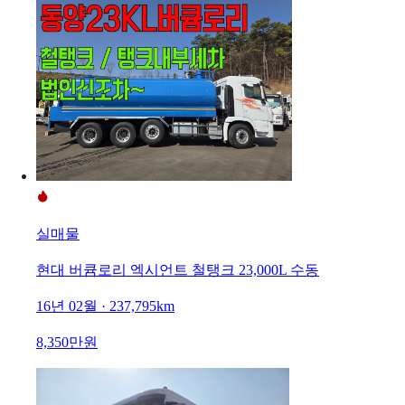
실매물
현대 버큠로리 엑시언트 철탱크 23,000L 수동
16년 02월 · 237,795km
8,350만원