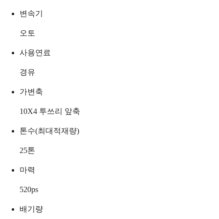
변속기
오토
사용연료
경유
가변축
10X4 투쓰리 앞축
톤수(최대적재량)
25
톤
마력
520
ps
배기량