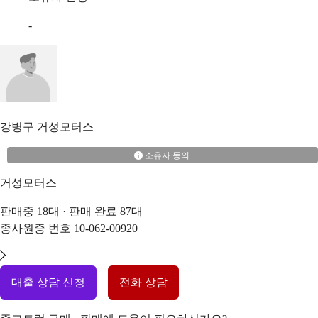
-
강병구
거성모터스
소유자 동의
거성모터스
판매중
18
대 · 판매 완료
87
대
종사원증 번호
10-062-00920
대출 상담 신청
전화 상담