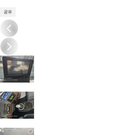
1
/
16
공유