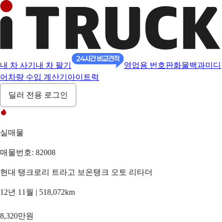
내 차 사기
내 차 팔기
영업용 번호판
화물백과
미디
어
차량 수입 계산기
아이트럭
딜러 전용 로그인
실매물
매물번호: 82008
현대 탱크로리 트라고 보온탱크 오토 리타더
12년 11월 | 518,072km
8,320만원