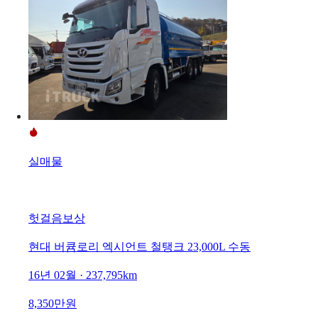
실매물
헛걸음보상
현대 버큠로리 엑시언트 철탱크 23,000L 수동
16년 02월 · 237,795km
8,350만원