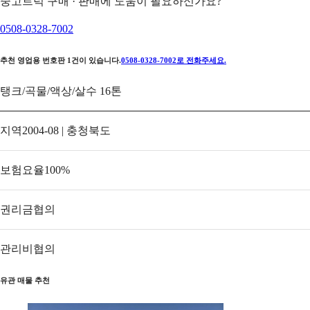
중고트럭 구매 · 판매에 도움이 필요하신가요?
0508-0328-7002
추천 영업용 번호판
1
건이 있습니다.
0508-0328-7002
로 전화주세요.
탱크/곡물/액상/살수 16톤
지역
2004-08 | 충청북도
보험요율
100
%
권리금
협의
관리비
협의
유관 매물 추천