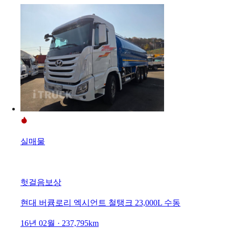
실매물
헛걸음보상
현대 버큠로리 엑시언트 철탱크 23,000L 수동
16년 02월 · 237,795km