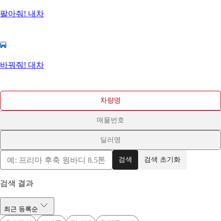
팔아줘! 내차
바꿔줘! 대차
차량명
매물번호
딜러명
검색
검색 초기화
검색 결과
최근 등록순