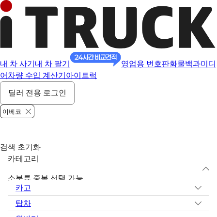
내 차 사기
내 차 팔기
영업용 번호판
화물백과
미디
어
차량 수입 계산기
아이트럭
딜러 전용 로그인
이베코
검색 초기화
카테고리
소분류 중복 선택 가능
카고
탑차