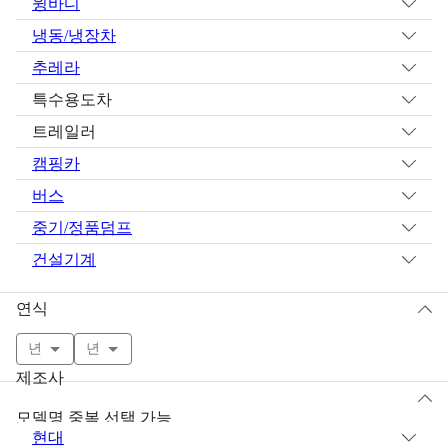
윙바디
냉동/냉장차
추레라
특수용도차
트레일러
캠핑카
버스
중기/정품덤프
건설기계
연식
년
년
제조사
모델명 중복 선택 가능
현대