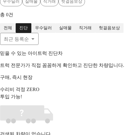
우수딜러
실매물
직거래
헛걸음보상
총
0
건
전체
진단
우수딜러
실매물
직거래
헛걸음보상
최근 등록순
믿을 수 있는 아이트럭 진단차
트럭 전문가가 직접 꼼꼼하게 확인하고 진단한 차량입니다.
구매,
즉시
현장
수리비 걱정 ZERO
투입 가능!
검색된 차량이 없습니다.