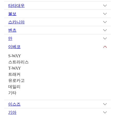
타타대우
볼보
스카니아
벤츠
만
이베코
S-WAY
스트라리스
T-WAY
트래커
유로카고
데일리
기타
이스즈
기아