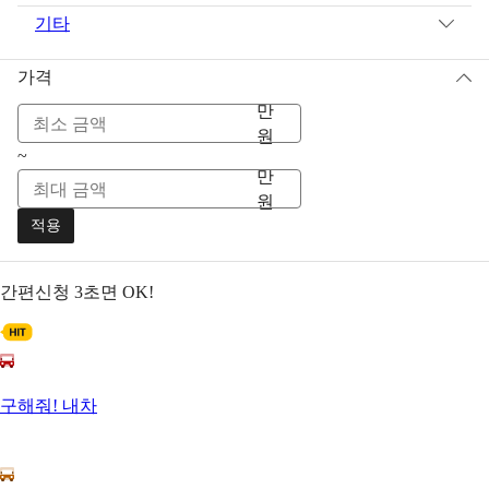
기타
가격
만
원
~
만
원
적용
간편신청
3초면 OK!
구해줘! 내차