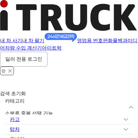
내 차 사기
내 차 팔기
영업용 번호판
화물백과
미디
어
차량 수입 계산기
아이트럭
딜러 전용 로그인
만
검색 초기화
카테고리
소분류 중복 선택 가능
카고
탑차