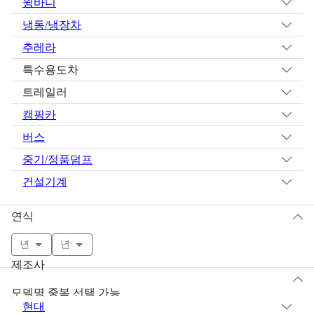
윙바디
냉동/냉장차
추레라
특수용도차
트레일러
캠핑카
버스
중기/정품덤프
건설기계
연식
년
년
제조사
모델명 중복 선택 가능
현대