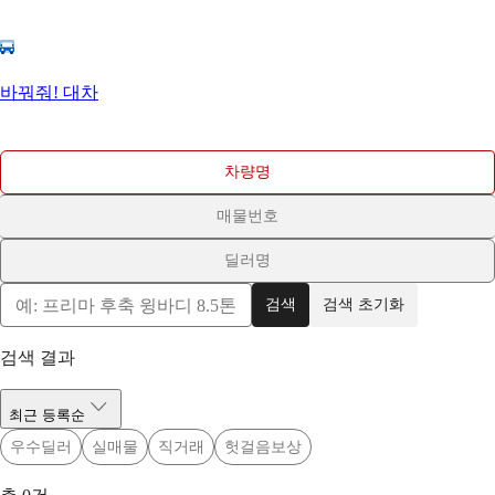
바꿔줘! 대차
차량명
매물번호
딜러명
검색
검색 초기화
검색 결과
최근 등록순
우수딜러
실매물
직거래
헛걸음보상