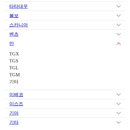
타타대우
볼보
스카니아
벤츠
만
TGX
TGS
TGL
TGM
기타
이베코
이스즈
기아
기타