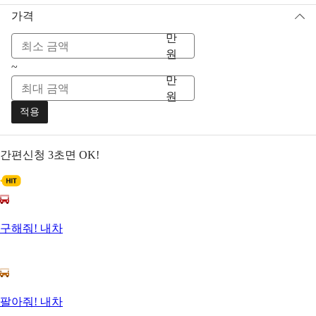
가격
만
원
~
만
원
적용
간편신청
3초면 OK!
구해줘! 내차
팔아줘! 내차