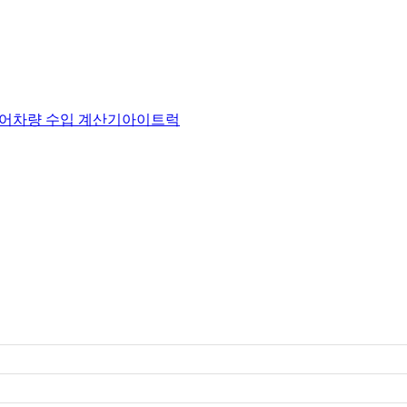
어
차량 수입 계산기
아이트럭