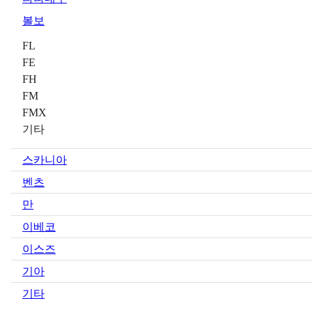
볼보
FL
FE
FH
FM
FMX
기타
스카니아
벤츠
만
이베코
이스즈
기아
기타