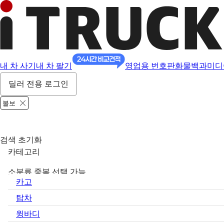
내 차 사기
내 차 팔기
영업용 번호판
화물백과
미디
딜러 전용 로그인
볼보
검색 초기화
카테고리
소분류 중복 선택 가능
카고
탑차
윙바디