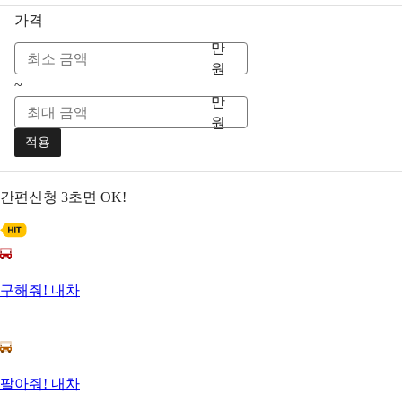
가격
만
원
~
만
원
적용
간편신청
3초면 OK!
구해줘! 내차
팔아줘! 내차