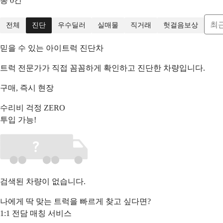
총
0
건
최
전체
진단
우수딜러
실매물
직거래
헛걸음보상
믿을 수 있는 아이트럭 진단차
트럭 전문가가 직접 꼼꼼하게 확인하고 진단한 차량입니다.
구매,
즉시
현장
수리비 걱정 ZERO
투입 가능!
검색된 차량이 없습니다.
나에게 딱 맞는 트럭을 빠르게 찾고 싶다면?
1:1 전담 매칭 서비스