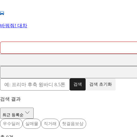
바꿔줘! 대차
검색
검색 초기화
검색 결과
최근 등록순
우수딜러
실매물
직거래
헛걸음보상