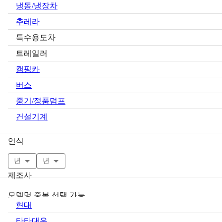
냉동/냉장차
추레라
특수용도차
트레일러
캠핑카
버스
중기/정품덤프
건설기계
연식
년
년
제조사
모델명 중복 선택 가능
현대
타타대우