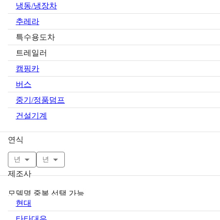
냉동/냉장차
추레라
특수용도차
트레일러
캠핑카
버스
중기/정품덤프
건설기계
연식
년
년
제조사
모델명 중복 선택 가능
현대
타타대우