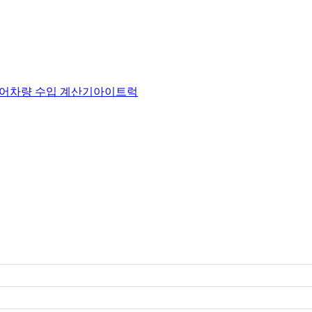
어
차량 수입 계산기
아이트럭