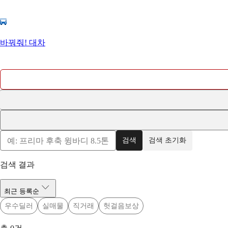
바꿔줘! 대차
검색
검색 초기화
검색 결과
최근 등록순
우수딜러
실매물
직거래
헛걸음보상