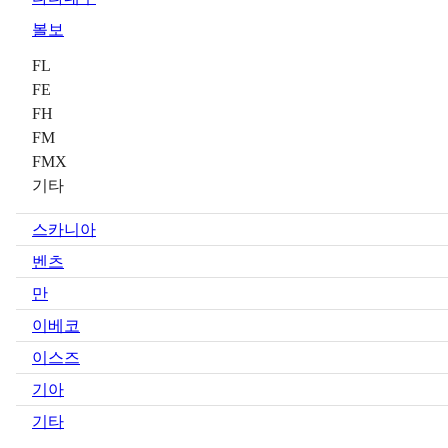
볼보
FL
FE
FH
FM
FMX
기타
스카니아
벤츠
만
이베코
이스즈
기아
기타