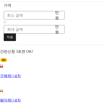
가격
만
원
~
만
원
적용
간편신청
3초면 OK!
구해줘! 내차
팔아줘! 내차