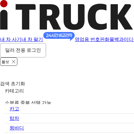
내 차 사기
내 차 팔기
영업용 번호판
화물백과
미디
딜러 전용 로그인
볼보
검색 초기화
카테고리
소분류 중복 선택 가능
카고
탑차
윙바디