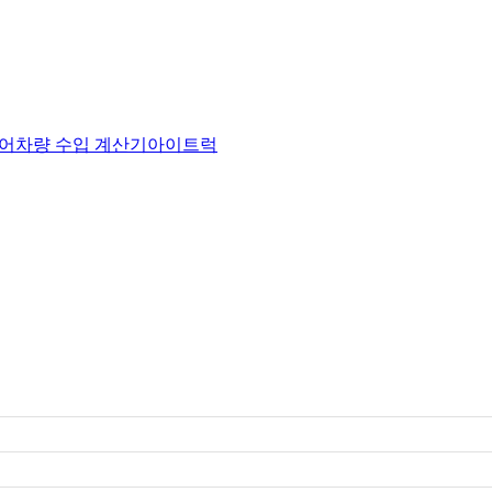
어
차량 수입 계산기
아이트럭