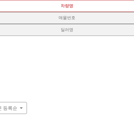
차량명
매물번호
딜러명
근 등록순