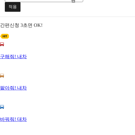
원
적용
간편신청
3초면 OK!
구해줘! 내차
팔아줘! 내차
바꿔줘! 대차