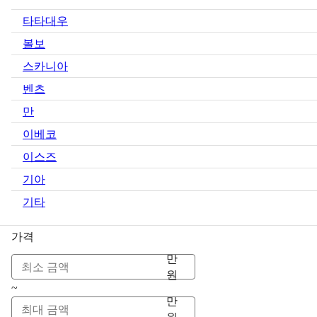
타타대우
볼보
스카니아
벤츠
만
이베코
이스즈
기아
기타
가격
만
원
~
만