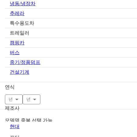
냉동/냉장차
추레라
특수용도차
트레일러
캠핑카
버스
중기/정품덤프
건설기계
연식
년
년
제조사
모델명 중복 선택 가능
현대