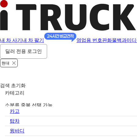
내 차 사기
내 차 팔기
영업용 번호판
화물백과
미디
딜러 전용 로그인
현대
검색 초기화
카테고리
소분류 중복 선택 가능
카고
탑차
윙바디