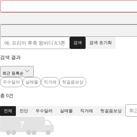
검색
검색 초기화
검색 결과
최근 등록순
우수딜러
실매물
직거래
헛걸음보상
총
0
건
최
전체
진단
우수딜러
실매물
직거래
헛걸음보상