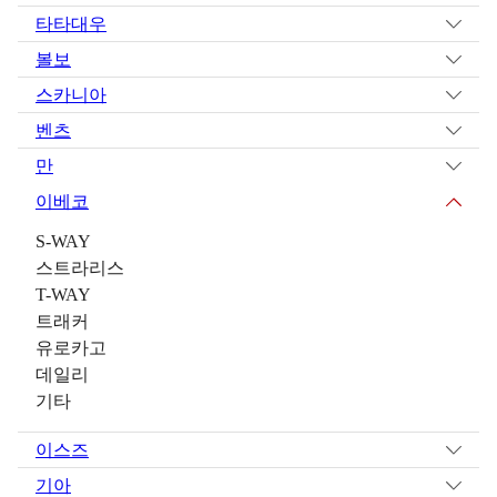
타타대우
볼보
스카니아
벤츠
만
이베코
S-WAY
스트라리스
T-WAY
트래커
유로카고
데일리
기타
이스즈
기아