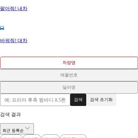
팔아줘! 내차
바꿔줘! 대차
차량명
매물번호
딜러명
검색
검색 초기화
검색 결과
최근 등록순