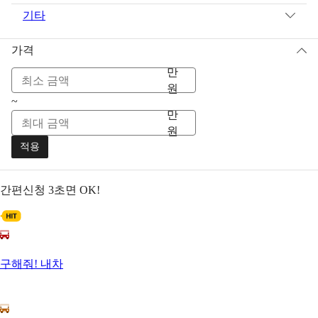
기타
가격
만
원
~
만
원
적용
간편신청
3초면 OK!
구해줘! 내차