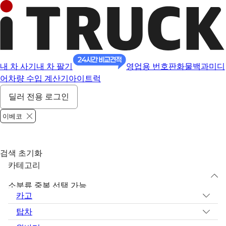
내 차 사기
내 차 팔기
영업용 번호판
화물백과
미디
어
차량 수입 계산기
아이트럭
딜러 전용 로그인
이베코
검색 초기화
카테고리
소분류 중복 선택 가능
카고
탑차