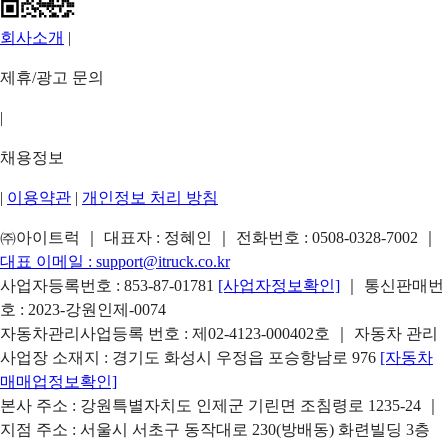
회사소개
|
제휴/광고 문의
|
채용정보
|
이용약관
|
개인정보 처리 방침
㈜아이트럭 ｜ 대표자 : 정혜인 ｜ 전화번호 :
0508-0328-7002
｜
대표 이메일 :
support@itruck.co.kr
사업자등록번호 : 853-87-01781
[사업자정보확인]
｜ 통신판매번
호 : 2023-강원인제-0074
자동차관리사업등록 번호 : 제02-4123-000402호 ｜ 자동차 관리
사업장 소재지 : 경기도 화성시 우정읍 포승항남로 976
[자동차
매매업정보확인]
본사 주소 : 강원특별자치도 인제군 기린면 조침령로 1235-24 ｜
지점 주소 : 서울시 서초구 동작대로 230(방배동) 화련빌딩 3층