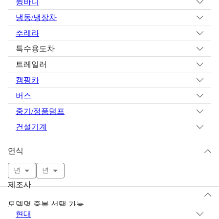
윙바디
냉동/냉장차
추레라
특수용도차
트레일러
캠핑카
버스
중기/정품덤프
건설기계
연식
년
년
제조사
모델명 중복 선택 가능
현대