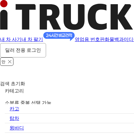
내 차 사기
내 차 팔기
영업용 번호판
화물백과
미디
딜러 전용 로그인
만
검색 초기화
카테고리
소분류 중복 선택 가능
카고
탑차
윙바디