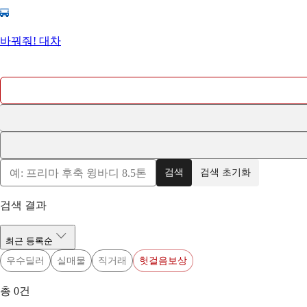
바꿔줘! 대차
검색
검색 초기화
검색 결과
최근 등록순
우수딜러
실매물
직거래
헛걸음보상
총
0
건