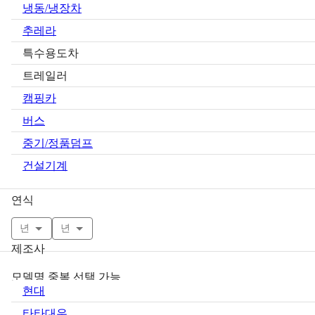
냉동/냉장차
추레라
특수용도차
트레일러
캠핑카
버스
중기/정품덤프
건설기계
연식
년
년
제조사
모델명 중복 선택 가능
현대
타타대우