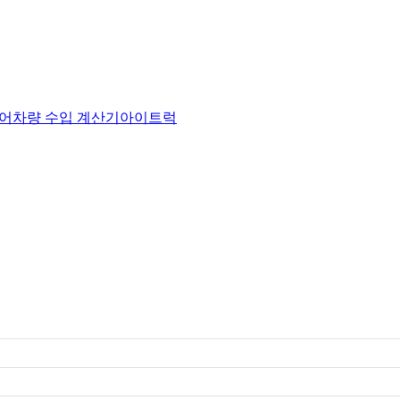
어
차량 수입 계산기
아이트럭