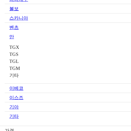
볼보
스카니아
벤츠
만
TGX
TGS
TGL
TGM
기타
이베코
이스즈
기아
기타
가격