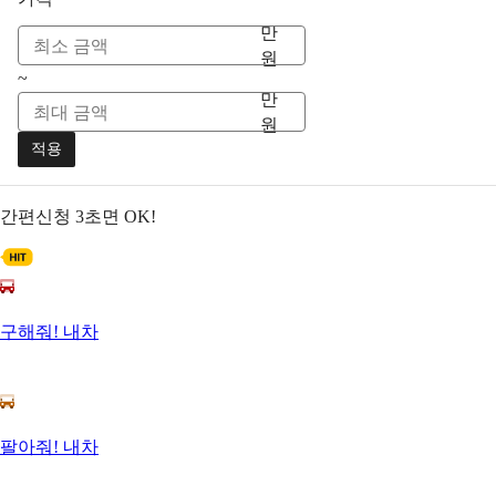
만
원
~
만
원
적용
간편신청
3초면 OK!
구해줘! 내차
팔아줘! 내차