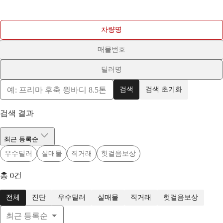
차량명
매물번호
딜러명
검색
검색 초기화
검색 결과
최근 등록순
우수딜러
실매물
직거래
헛걸음보상
총
0
건
전체
진단
우수딜러
실매물
직거래
헛걸음보상
최근 등록순