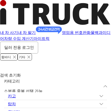
내 차 사기
내 차 팔기
영업용 번호판
화물백과
미디
어
차량 수입 계산기
아이트럭
딜러 전용 로그인
윙바디
기타
검색 초기화
카테고리
소분류 중복 선택 가능
카고
탑차