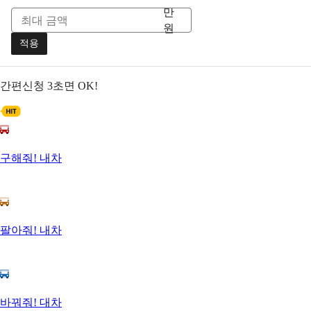
만
원
적용
간편신청
3초면 OK!
구해줘! 내차
팔아줘! 내차
바꿔줘! 대차