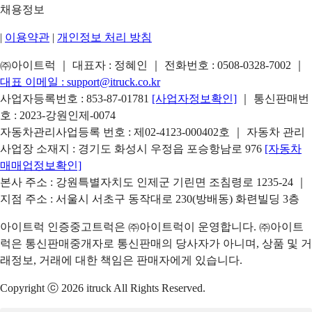
채용정보
|
이용약관
|
개인정보 처리 방침
㈜아이트럭 ｜ 대표자 : 정혜인 ｜ 전화번호 :
0508-0328-7002
｜
대표 이메일 :
support@itruck.co.kr
사업자등록번호 : 853-87-01781
[사업자정보확인]
｜ 통신판매번
호 : 2023-강원인제-0074
자동차관리사업등록 번호 : 제02-4123-000402호 ｜ 자동차 관리
사업장 소재지 : 경기도 화성시 우정읍 포승항남로 976
[자동차
매매업정보확인]
본사 주소 : 강원특별자치도 인제군 기린면 조침령로 1235-24 ｜
지점 주소 : 서울시 서초구 동작대로 230(방배동) 화련빌딩 3층
아이트럭 인증중고트럭은 ㈜아이트럭이 운영합니다. ㈜아이트
럭은 통신판매중개자로 통신판매의 당사자가 아니며, 상품 및 거
래정보, 거래에 대한 책임은 판매자에게 있습니다.
Copyright ⓒ 2026 itruck All Rights Reserved.