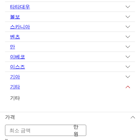
타타대우
볼보
스카니아
벤츠
만
이베코
이스즈
기아
기타
기타
가격
만
원
~