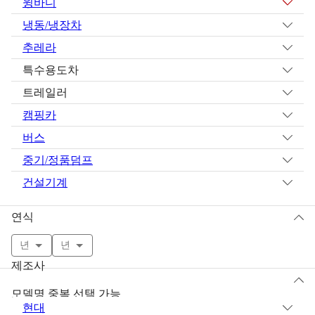
윙바디
냉동/냉장차
추레라
특수용도차
트레일러
캠핑카
버스
중기/정품덤프
건설기계
연식
년
년
제조사
모델명 중복 선택 가능
현대