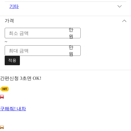
기타
가격
만
원
~
만
원
적용
간편신청
3초면 OK!
구해줘! 내차