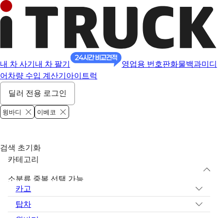
내 차 사기
내 차 팔기
영업용 번호판
화물백과
미디
어
차량 수입 계산기
아이트럭
딜러 전용 로그인
윙바디
이베코
검색 초기화
카테고리
소분류 중복 선택 가능
카고
탑차