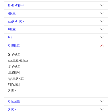
타타대우
볼보
스카니아
벤츠
만
이베코
S-WAY
스트라리스
T-WAY
트래커
유로카고
데일리
기타
이스즈
기아