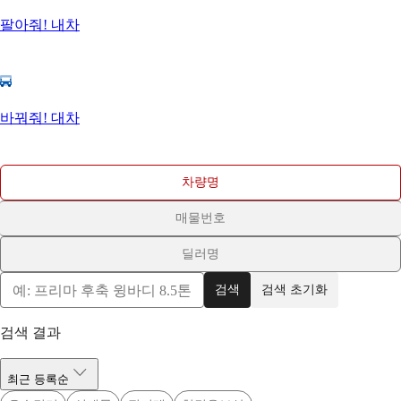
팔아줘! 내차
바꿔줘! 대차
차량명
매물번호
딜러명
검색
검색 초기화
검색 결과
최근 등록순