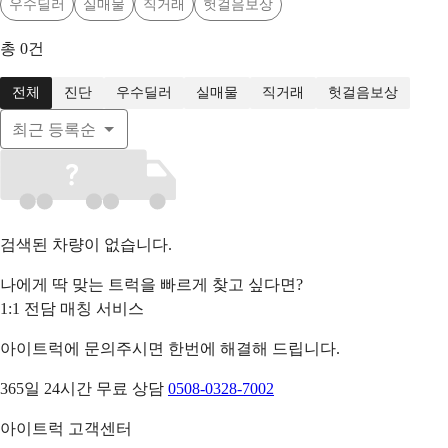
우수딜러
실매물
직거래
헛걸음보상
총
0
건
전체
진단
우수딜러
실매물
직거래
헛걸음보상
최근 등록순
검색된 차량이 없습니다.
나에게 딱 맞는 트럭을 빠르게 찾고 싶다면?
1:1 전담 매칭 서비스
아이트럭에 문의주시면 한번에 해결해 드립니다.
365일 24시간 무료 상담
0508-0328-7002
아이트럭 고객센터