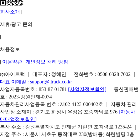
회사소개
|
제휴/광고 문의
|
채용정보
|
이용약관
|
개인정보 처리 방침
㈜아이트럭 ｜ 대표자 : 정혜인 ｜ 전화번호 :
0508-0328-7002
｜
대표 이메일 :
support@itruck.co.kr
사업자등록번호 : 853-87-01781
[사업자정보확인]
｜ 통신판매번
호 : 2023-강원인제-0074
자동차관리사업등록 번호 : 제02-4123-000402호 ｜ 자동차 관리
사업장 소재지 : 경기도 화성시 우정읍 포승항남로 976
[자동차
매매업정보확인]
본사 주소 : 강원특별자치도 인제군 기린면 조침령로 1235-24 ｜
지점 주소 : 서울시 서초구 동작대로 230(방배동) 화련빌딩 3층