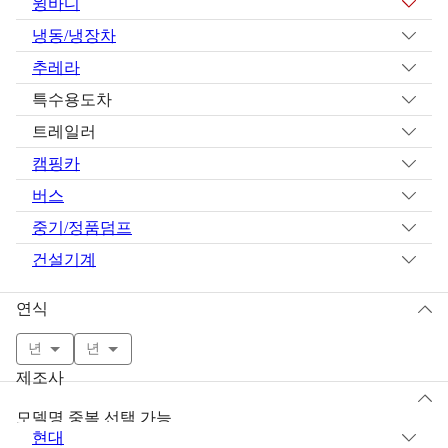
윙바디
냉동/냉장차
추레라
특수용도차
트레일러
캠핑카
버스
중기/정품덤프
건설기계
연식
년
년
제조사
모델명 중복 선택 가능
현대