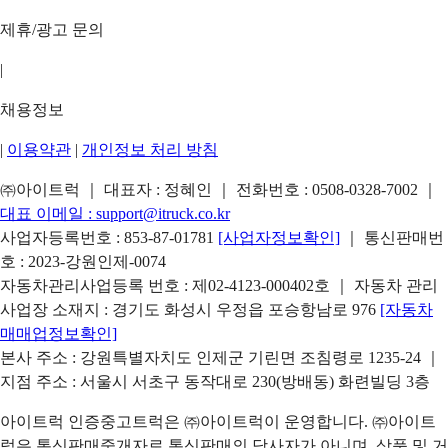
제휴/광고 문의
|
채용정보
|
이용약관
|
개인정보 처리 방침
㈜아이트럭 ｜ 대표자 : 정혜인 ｜ 전화번호 :
0508-0328-7002
｜
대표 이메일 :
support@itruck.co.kr
사업자등록번호 : 853-87-01781
[사업자정보확인]
｜ 통신판매번
호 : 2023-강원인제-0074
자동차관리사업등록 번호 : 제02-4123-000402호 ｜ 자동차 관리
사업장 소재지 : 경기도 화성시 우정읍 포승항남로 976
[자동차
매매업정보확인]
본사 주소 : 강원특별자치도 인제군 기린면 조침령로 1235-24 ｜
지점 주소 : 서울시 서초구 동작대로 230(방배동) 화련빌딩 3층
아이트럭 인증중고트럭은 ㈜아이트럭이 운영합니다. ㈜아이트
럭은 통신판매중개자로 통신판매의 당사자가 아니며, 상품 및 거