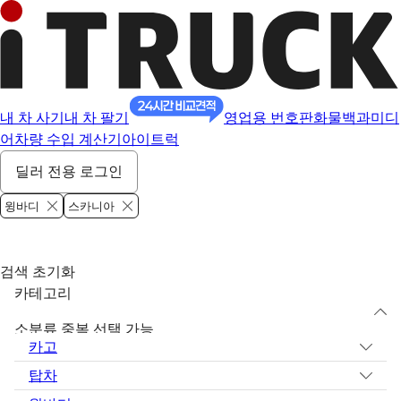
내 차 사기
내 차 팔기
영업용 번호판
화물백과
미디
어
차량 수입 계산기
아이트럭
딜러 전용 로그인
윙바디
스카니아
검색 초기화
카테고리
소분류 중복 선택 가능
카고
탑차