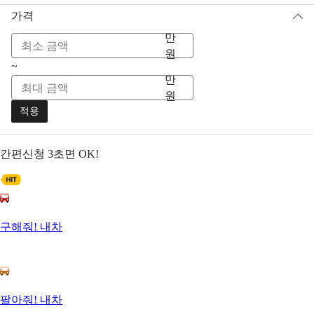
가격
만
원
~
만
원
적용
간편신청
3초면 OK!
구해줘! 내차
팔아줘! 내차