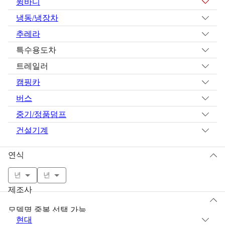
윙바디
냉동/냉장차
추레라
특수용도차
트레일러
캠핑카
버스
중기/정품덤프
건설기계
연식
년
년
제조사
모델명 중복 선택 가능
현대