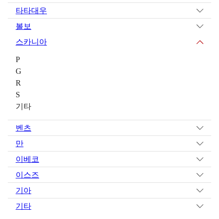
타타대우
볼보
스카니아
P
G
R
S
기타
벤츠
만
이베코
이스즈
기아
기타