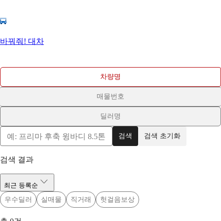
바꿔줘! 대차
차량명
매물번호
딜러명
검색
검색 초기화
검색 결과
최근 등록순
우수딜러
실매물
직거래
헛걸음보상