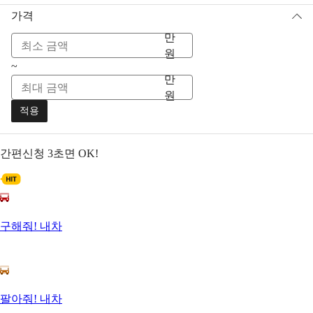
가격
만
원
~
만
원
적용
간편신청
3초면 OK!
구해줘! 내차
팔아줘! 내차