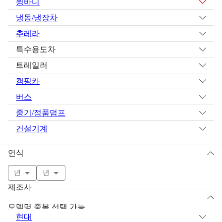
윙바디
냉동/냉장차
추레라
특수용도차
트레일러
캠핑카
버스
중기/정품덤프
건설기계
연식
년
년
제조사
모델명 중복 선택 가능
현대