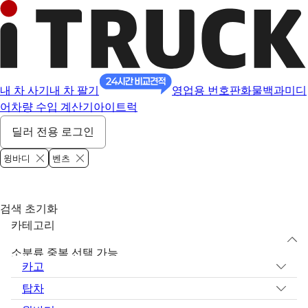
내 차 사기
내 차 팔기
영업용 번호판
화물백과
미디
어
차량 수입 계산기
아이트럭
딜러 전용 로그인
윙바디
벤츠
검색 초기화
카테고리
소분류 중복 선택 가능
카고
탑차