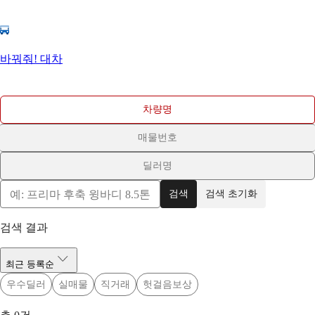
바꿔줘! 대차
차량명
매물번호
딜러명
검색
검색 초기화
검색 결과
최근 등록순
우수딜러
실매물
직거래
헛걸음보상