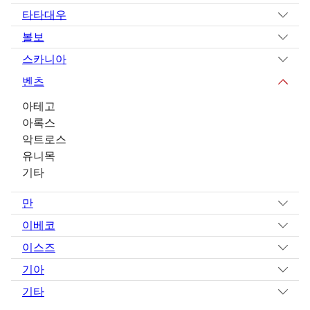
타타대우
볼보
스카니아
벤츠
아테고
아록스
악트로스
유니목
기타
만
이베코
이스즈
기아
기타