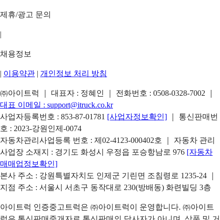
제휴/광고 문의
|
채용정보
|
이용약관
|
개인정보 처리 방침
㈜아이트럭 ｜ 대표자 : 정혜인 ｜ 전화번호 :
0508-0328-7002
｜
대표 이메일 :
support@itruck.co.kr
사업자등록번호 : 853-87-01781
[사업자정보확인]
｜ 통신판매번
호 : 2023-강원인제-0074
자동차관리사업등록 번호 : 제02-4123-000402호 ｜ 자동차 관리
사업장 소재지 : 경기도 화성시 우정읍 포승항남로 976
[자동차
매매업정보확인]
본사 주소 : 강원특별자치도 인제군 기린면 조침령로 1235-24 ｜
지점 주소 : 서울시 서초구 동작대로 230(방배동) 화련빌딩 3층
아이트럭 인증중고트럭은 ㈜아이트럭이 운영합니다. ㈜아이트
럭은 통신판매중개자로 통신판매의 당사자가 아니며, 상품 및 거