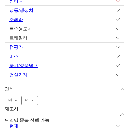
윙바디
냉동/냉장차
추레라
특수용도차
트레일러
캠핑카
버스
중기/정품덤프
건설기계
연식
년
년
제조사
모델명 중복 선택 가능
현대