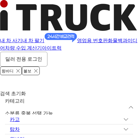
내 차 사기
내 차 팔기
영업용 번호판
화물백과
미디
어
차량 수입 계산기
아이트럭
딜러 전용 로그인
윙바디
볼보
검색 초기화
카테고리
소분류 중복 선택 가능
카고
탑차