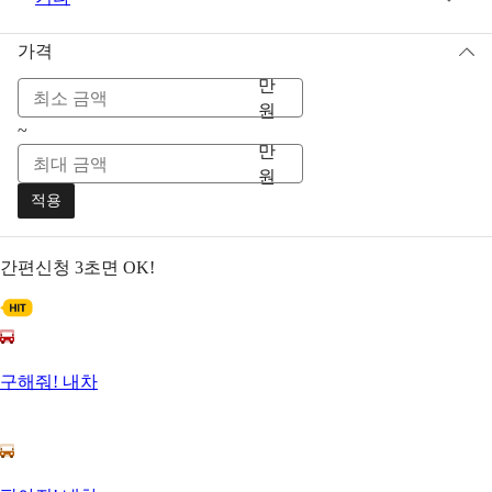
가격
만
원
~
만
원
적용
간편신청
3초면 OK!
구해줘! 내차