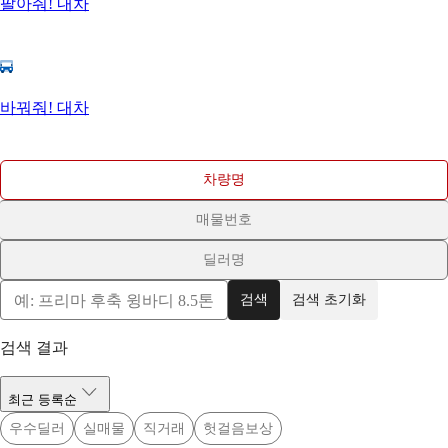
팔아줘! 내차
바꿔줘! 대차
차량명
매물번호
딜러명
검색
검색 초기화
검색 결과
최근 등록순
우수딜러
실매물
직거래
헛걸음보상