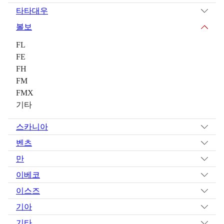
타타대우
볼보
FL
FE
FH
FM
FMX
기타
스카니아
벤츠
만
이베코
이스즈
기아
기타