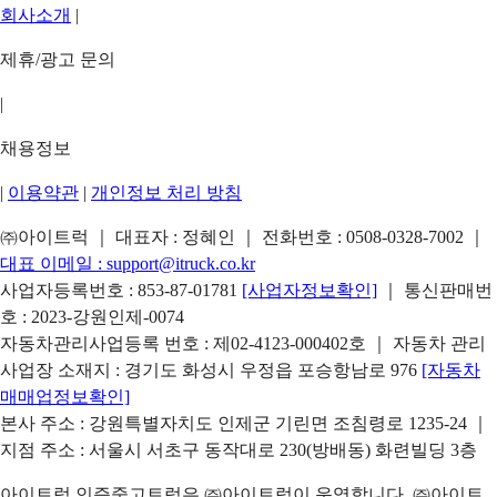
회사소개
|
제휴/광고 문의
|
채용정보
|
이용약관
|
개인정보 처리 방침
㈜아이트럭 ｜ 대표자 : 정혜인 ｜ 전화번호 :
0508-0328-7002
｜
대표 이메일 :
support@itruck.co.kr
사업자등록번호 : 853-87-01781
[사업자정보확인]
｜ 통신판매번
호 : 2023-강원인제-0074
자동차관리사업등록 번호 : 제02-4123-000402호 ｜ 자동차 관리
사업장 소재지 : 경기도 화성시 우정읍 포승항남로 976
[자동차
매매업정보확인]
본사 주소 : 강원특별자치도 인제군 기린면 조침령로 1235-24 ｜
지점 주소 : 서울시 서초구 동작대로 230(방배동) 화련빌딩 3층
아이트럭 인증중고트럭은 ㈜아이트럭이 운영합니다. ㈜아이트