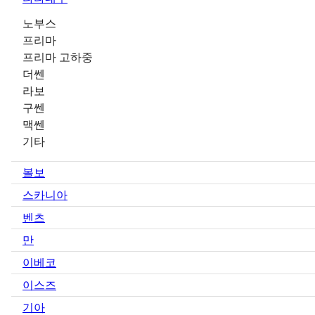
노부스
프리마
프리마 고하중
더쎈
라보
구쎈
맥쎈
기타
볼보
스카니아
벤츠
만
이베코
이스즈
기아