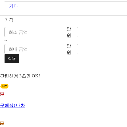
기타
가격
만
원
~
만
원
적용
간편신청
3초면 OK!
구해줘! 내차