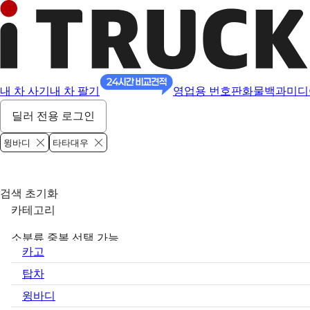
내 차 사기
내 차 팔기
영업용 번호판
화물백과
미디
딜러 전용 로그인
윙바디
타타대우
검색 초기화
카테고리
소분류 중복 선택 가능
카고
탑차
윙바디