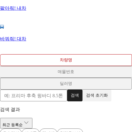
팔아줘! 내차
바꿔줘! 대차
차량명
매물번호
딜러명
검색
검색 초기화
검색 결과
최근 등록순