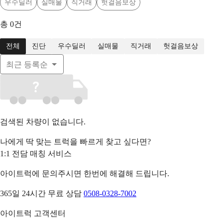
우수딜러
실매물
직거래
헛걸음보상
총
0
건
전체
진단
우수딜러
실매물
직거래
헛걸음보상
최근 등록순
검색된 차량이 없습니다.
나에게 딱 맞는 트럭을 빠르게 찾고 싶다면?
1:1 전담 매칭 서비스
아이트럭에 문의주시면 한번에 해결해 드립니다.
365일 24시간 무료 상담
0508-0328-7002
아이트럭 고객센터