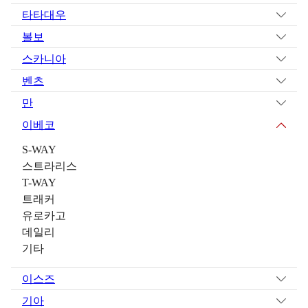
타타대우
볼보
스카니아
벤츠
만
이베코
S-WAY
스트라리스
T-WAY
트래커
유로카고
데일리
기타
이스즈
기아