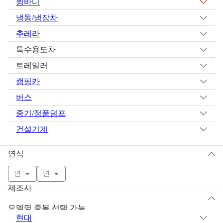
윙바디
냉동/냉장차
추레라
특수용도차
트레일러
캠핑카
버스
중기/정품덤프
건설기계
연식
년
년
제조사
모델명 중복 선택 가능
현대