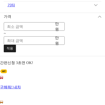
기타
가격
만
원
~
만
원
적용
간편신청
3초면 OK!
구해줘! 내차