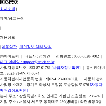
회사소개
|
제휴/광고 문의
|
채용정보
|
이용약관
|
개인정보 처리 방침
㈜아이트럭 ｜ 대표자 : 정혜인 ｜ 전화번호 :
0508-0328-7002
｜
대표 이메일 :
support@itruck.co.kr
사업자등록번호 : 853-87-01781
[사업자정보확인]
｜ 통신판매번
호 : 2023-강원인제-0074
자동차관리사업등록 번호 : 제02-4123-000402호 ｜ 자동차 관리
사업장 소재지 : 경기도 화성시 우정읍 포승항남로 976
[자동차
매매업정보확인]
본사 주소 : 강원특별자치도 인제군 기린면 조침령로 1235-24 ｜
지점 주소 : 서울시 서초구 동작대로 230(방배동) 화련빌딩 3층