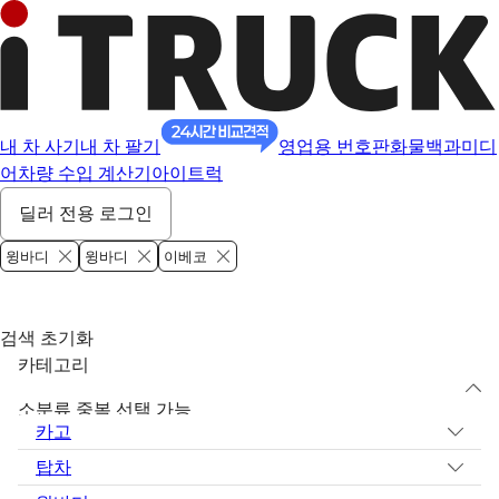
내 차 사기
내 차 팔기
영업용 번호판
화물백과
미디
어
차량 수입 계산기
아이트럭
딜러 전용 로그인
윙바디
윙바디
이베코
검색 초기화
카테고리
소분류 중복 선택 가능
카고
탑차