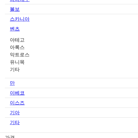
볼보
스카니아
벤츠
아테고
아록스
악트로스
유니목
기타
만
이베코
이스즈
기아
기타
가격