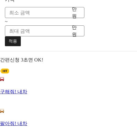
만
원
~
만
원
적용
간편신청
3초면 OK!
구해줘! 내차
팔아줘! 내차