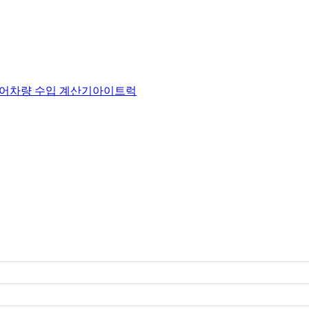
어
차량 수입 계산기
아이트럭