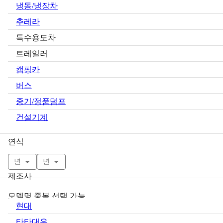
냉동/냉장차
추레라
특수용도차
트레일러
캠핑카
버스
중기/정품덤프
건설기계
연식
년
년
제조사
모델명 중복 선택 가능
현대
타타대우