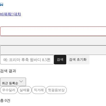
바꿔줘! 대차
검색
검색 초기화
검색 결과
최근 등록순
우수딜러
실매물
직거래
헛걸음보상
총
0
건