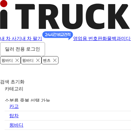
내 차 사기
내 차 팔기
영업용 번호판
화물백과
미디
딜러 전용 로그인
윙바디
윙바디
벤츠
검색 초기화
카테고리
소분류 중복 선택 가능
카고
탑차
윙바디