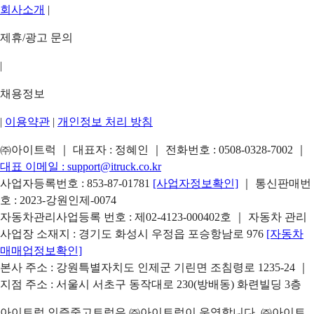
회사소개
|
제휴/광고 문의
|
채용정보
|
이용약관
|
개인정보 처리 방침
㈜아이트럭 ｜ 대표자 : 정혜인 ｜ 전화번호 :
0508-0328-7002
｜
대표 이메일 :
support@itruck.co.kr
사업자등록번호 : 853-87-01781
[사업자정보확인]
｜ 통신판매번
호 : 2023-강원인제-0074
자동차관리사업등록 번호 : 제02-4123-000402호 ｜ 자동차 관리
사업장 소재지 : 경기도 화성시 우정읍 포승항남로 976
[자동차
매매업정보확인]
본사 주소 : 강원특별자치도 인제군 기린면 조침령로 1235-24 ｜
지점 주소 : 서울시 서초구 동작대로 230(방배동) 화련빌딩 3층
아이트럭 인증중고트럭은 ㈜아이트럭이 운영합니다. ㈜아이트