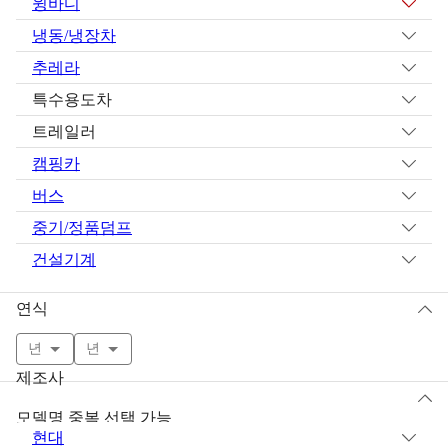
윙바디
냉동/냉장차
추레라
특수용도차
트레일러
캠핑카
버스
중기/정품덤프
건설기계
연식
년
년
제조사
모델명 중복 선택 가능
현대