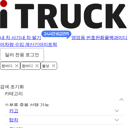
내 차 사기
내 차 팔기
영업용 번호판
화물백과
미디
어
차량 수입 계산기
아이트럭
딜러 전용 로그인
윙바디
윙바디
볼보
검색 초기화
카테고리
소분류 중복 선택 가능
카고
탑차