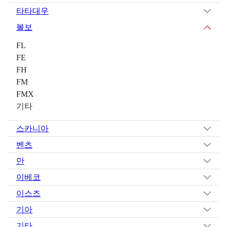
타타대우
볼보
FL
FE
FH
FM
FMX
기타
스카니아
벤츠
만
이베코
이스즈
기아
기타