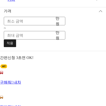
가격
만
원
~
만
원
적용
간편신청
3초면 OK!
구해줘! 내차