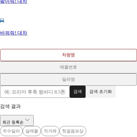
팔아줘! 내차
바꿔줘! 대차
차량명
매물번호
딜러명
검색
검색 초기화
검색 결과
최근 등록순
우수딜러
실매물
직거래
헛걸음보상