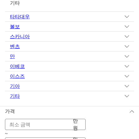
기타
타타대우
볼보
스카니아
벤츠
만
이베코
이스즈
기아
기타
가격
만
원
~