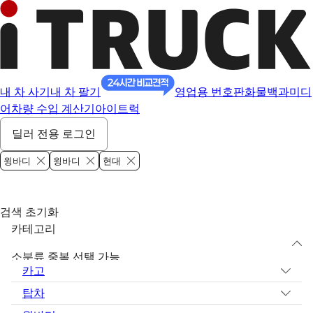
내 차 사기
내 차 팔기
영업용 번호판
화물백과
미디
어
차량 수입 계산기
아이트럭
딜러 전용 로그인
윙바디
윙바디
현대
검색 초기화
카테고리
소분류 중복 선택 가능
카고
탑차