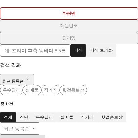
차량명
매물번호
딜러명
검색
검색 초기화
검색 결과
최근 등록순
우수딜러
실매물
직거래
헛걸음보상
총
0
건
전체
진단
우수딜러
실매물
직거래
헛걸음보상
최근 등록순