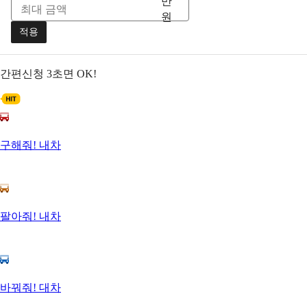
만
원
적용
간편신청
3초면 OK!
구해줘! 내차
팔아줘! 내차
바꿔줘! 대차