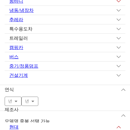
윙바디
냉동/냉장차
추레라
특수용도차
트레일러
캠핑카
버스
중기/정품덤프
건설기계
연식
년
년
제조사
모델명 중복 선택 가능
현대