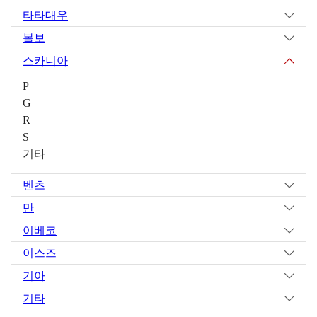
타타대우
볼보
스카니아
P
G
R
S
기타
벤츠
만
이베코
이스즈
기아
기타