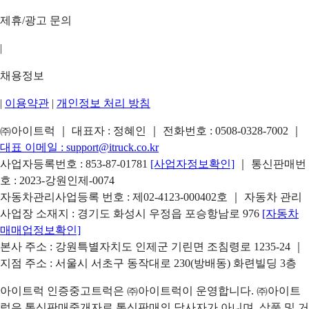
제휴/광고 문의
|
채용정보
|
이용약관
|
개인정보 처리 방침
㈜아이트럭 ｜ 대표자 : 정혜인 ｜ 전화번호 :
0508-0328-7002
｜
대표 이메일 :
support@itruck.co.kr
사업자등록번호 : 853-87-01781
[사업자정보확인]
｜ 통신판매번
호 : 2023-강원인제-0074
자동차관리사업등록 번호 : 제02-4123-000402호 ｜ 자동차 관리
사업장 소재지 : 경기도 화성시 우정읍 포승항남로 976
[자동차
매매업정보확인]
본사 주소 : 강원특별자치도 인제군 기린면 조침령로 1235-24 ｜
지점 주소 : 서울시 서초구 동작대로 230(방배동) 화련빌딩 3층
아이트럭 인증중고트럭은 ㈜아이트럭이 운영합니다. ㈜아이트
럭은 통신판매중개자로 통신판매의 당사자가 아니며, 상품 및 거