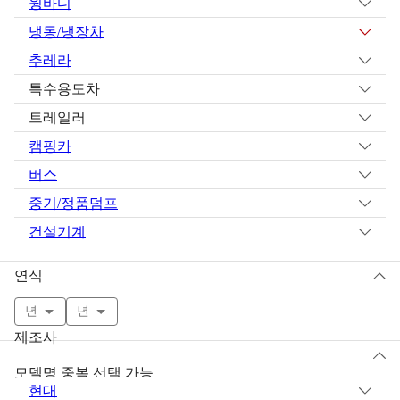
윙바디
냉동/냉장차
추레라
특수용도차
트레일러
캠핑카
버스
중기/정품덤프
건설기계
연식
년
년
제조사
모델명 중복 선택 가능
현대