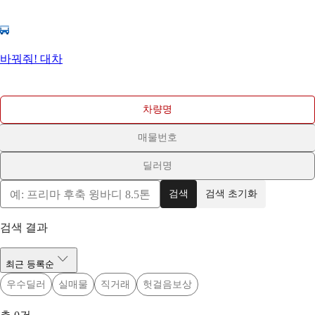
바꿔줘! 대차
차량명
매물번호
딜러명
검색
검색 초기화
검색 결과
최근 등록순
우수딜러
실매물
직거래
헛걸음보상