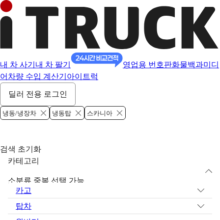
내 차 사기
내 차 팔기
영업용 번호판
화물백과
미디
어
차량 수입 계산기
아이트럭
딜러 전용 로그인
냉동/냉장차
냉동탑
스카니아
검색 초기화
카테고리
소분류 중복 선택 가능
카고
탑차