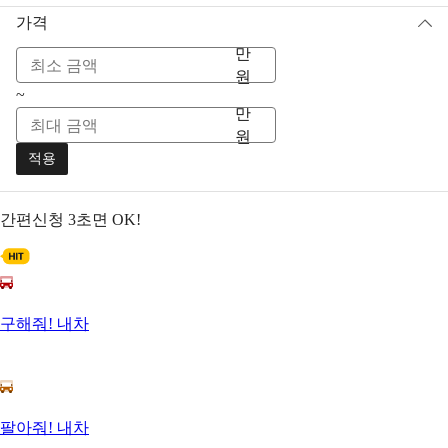
가격
만
원
~
만
원
적용
간편신청
3초면 OK!
구해줘! 내차
팔아줘! 내차